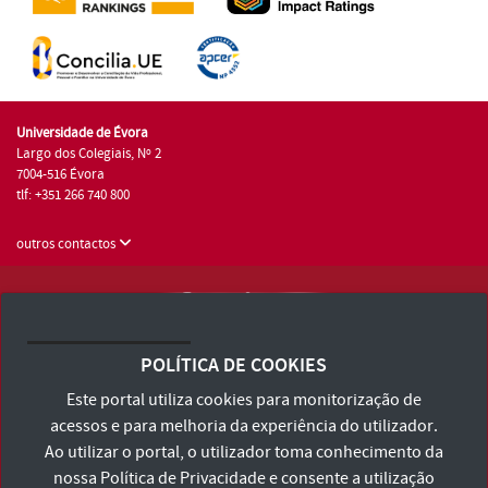
Universidade de Évora
Largo dos Colegiais, Nº 2
7004-516 Évora
tlf: +351 266 740 800
outros contactos
Universidade de Évora © 2026
Consulte os Termos e Condições e Política de Privacidade
POLÍTICA DE COOKIES
Declaração de Acessibilidade
Este portal utiliza cookies para monitorização de
acessos e para melhoria da experiência do utilizador.
Ao utilizar o portal, o utilizador toma conhecimento da
nossa
Política de Privacidade
e consente a utilização