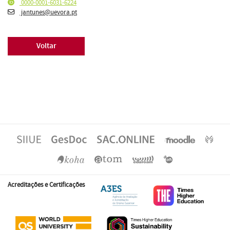
0000-0001-6031-6224
jantunes@uevora.pt
Voltar
Acreditações e Certificações