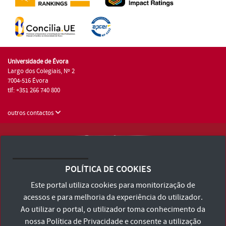
Universidade de Évora
Largo dos Colegiais, Nº 2
7004-516 Évora
tlf: +351 266 740 800
outros contactos
Universidade de Évora © 2026
Consulte os Termos e Condições e Política de Privacidade
POLÍTICA DE COOKIES
Declaração de Acessibilidade
Este portal utiliza cookies para monitorização de
acessos e para melhoria da experiência do utilizador.
Ao utilizar o portal, o utilizador toma conhecimento da
nossa
Política de Privacidade
e consente a utilização