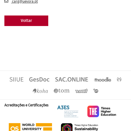
carg@uevora.pt
Voltar
Acreditações e Certificações