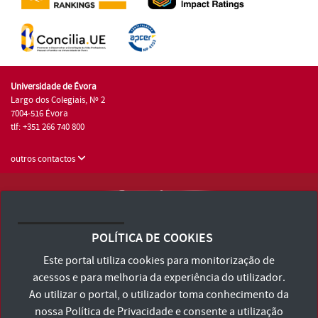
Universidade de Évora
Largo dos Colegiais, Nº 2
7004-516 Évora
tlf: +351 266 740 800
outros contactos
Universidade de Évora © 2026
Consulte os Termos e Condições e Política de Privacidade
POLÍTICA DE COOKIES
Declaração de Acessibilidade
Este portal utiliza cookies para monitorização de
acessos e para melhoria da experiência do utilizador.
Ao utilizar o portal, o utilizador toma conhecimento da
nossa
Política de Privacidade
e consente a utilização