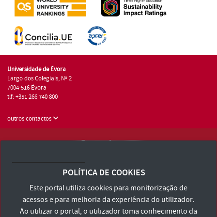
Universidade de Évora
Largo dos Colegiais, Nº 2
7004-516 Évora
tlf: +351 266 740 800
outros contactos
Universidade de Évora © 2026
Consulte os Termos e Condições e Política de Privacidade
POLÍTICA DE COOKIES
Declaração de Acessibilidade
Este portal utiliza cookies para monitorização de
acessos e para melhoria da experiência do utilizador.
Ao utilizar o portal, o utilizador toma conhecimento da