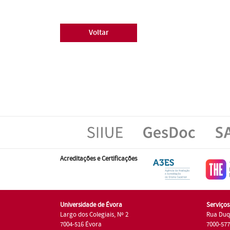
Voltar
Acreditações e Certificações
Universidade de Évora
Serviço
Largo dos Colegiais, Nº 2
Rua Duq
7004-516 Évora
7000-57