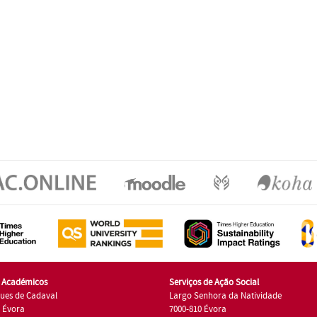
s Académicos
Serviços de Ação Social
ues de Cadaval
Largo Senhora da Natividade
7 Évora
7000-810 Évora