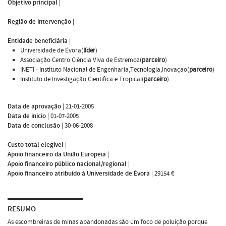
Objetivo principal
|
Região de intervenção
|
Entidade beneficiária
|
Universidade de Évora(
líder
)
Associação Centro Ciência Viva de Estremoz(
parceiro
)
INETI - Instituto Nacional de Engenharia,Tecnologia,Inovaçao(
parceiro
)
Instituto de Investigação Cientifíca e Tropical(
parceiro
)
Data de aprovação
|
21-01-2005
Data de inicio
|
01-07-2005
Data de conclusão
|
30-06-2008
Custo total elegível
|
Apoio financeiro da União Europeia
|
Apoio financeiro público nacional/regional
|
Apoio financeiro atribuído à Universidade de Évora
|
29154 €
RESUMO
As escombreiras de minas abandonadas são um foco de poluição porque