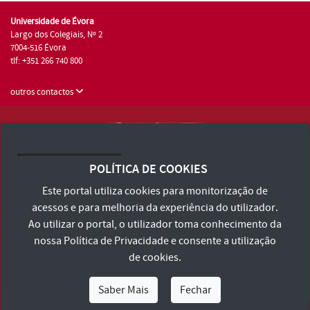
Universidade de Évora
Largo dos Colegiais, Nº 2
7004-516 Évora
tlf: +351 266 740 800
outros contactos
Universidade de Évora © 2026
Consulte os Termos e Condições e Política de Privacidade
POLÍTICA DE COOKIES
Declaração de Acessibilidade
Este portal utiliza cookies para monitorização de
acessos e para melhoria da experiência do utilizador.
Ao utilizar o portal, o utilizador toma conhecimento da
nossa
Política de Privacidade
e consente a utilização
de cookies.
Saber Mais
Fechar