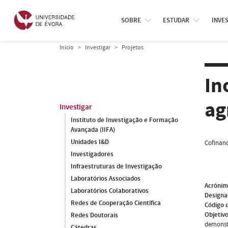
SOBRE
ESTUDAR
INVE
Início
Investigar
Projetos
In
ag
Investigar
Instituto de Investigação e Formação
Avançada (IIFA)
Unidades I&D
Cofinanc
Investigadores
Infraestruturas de Investigação
Laboratórios Associados
Acróni
Laboratórios Colaborativos
Designa
Redes de Cooperação Científica
Código 
Objetivo
Redes Doutorais
demonstr
Cátedras