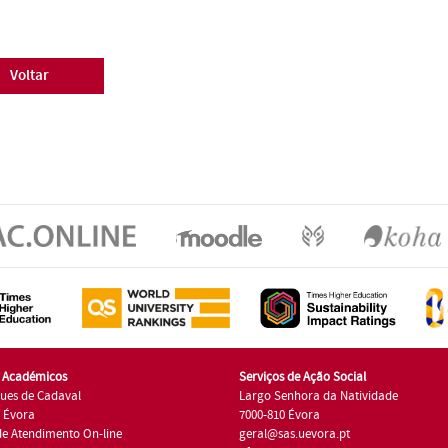
Voltar
s Académicos
Serviços de Ação Social
ues de Cadaval
Largo Senhora da Natividade
7 Évora
7000-810 Évora
de Atendimento On-line
geral@sas.uevora.pt