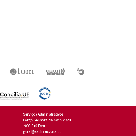
Serviços Administrativos
Largo Senhora da Natividade
7000-810 Évora
geral@sadm.uevora.pt