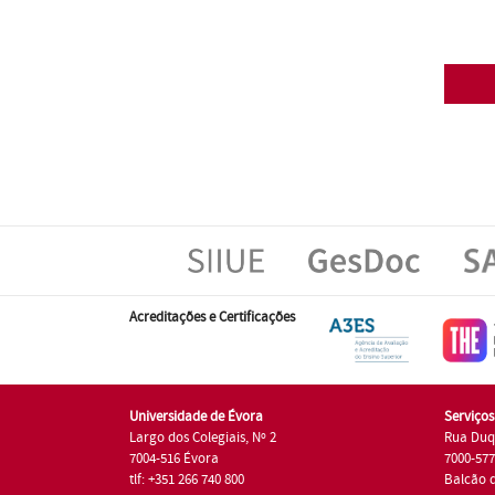
Acreditações e Certificações
Universidade de Évora
Serviço
Largo dos Colegiais, Nº 2
Rua Duq
7004-516 Évora
7000-57
tlf: +351 266 740 800
Balcão 