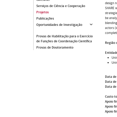
design n
Serviços de Ciência e Cooperação
SHARE wi
Projetos
strategi
be analy
Publicações
blending
Oportunidades de Investigação
actors (
complet
Provas de Habilitação para o Exercício
de Funções de Coordenação Científica
Região 
Provas de Doutoramento
Entidade
Uni
Uni
Data de
Data de 
Data de
Custo to
Apoio fi
Apoio fi
Apoio fi