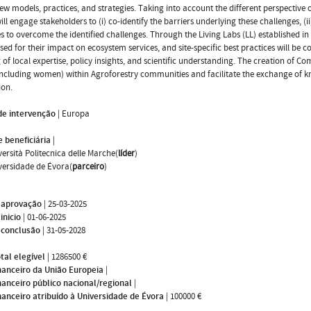
ew models, practices, and strategies. Taking into account the different perspective o
ll engage stakeholders to (i) co-identify the barriers underlying these challenges, (ii
es to overcome the identified challenges. Through the Living Labs (LL) established 
sed for their impact on ecosystem services, and site-specific best practices will b
 of local expertise, policy insights, and scientific understanding. The creation of 
including women) within Agroforestry communities and facilitate the exchange of 
ion.
de intervenção
|
Europa
 beneficiária
|
versità Politecnica delle Marche(
líder
)
versidade de Évora(
parceiro
)
 aprovação
|
25-03-2025
inicio
|
01-06-2025
 conclusão
|
31-05-2028
tal elegível
|
1286500 €
nanceiro da União Europeia
|
nanceiro público nacional/regional
|
nanceiro atribuído à Universidade de Évora
|
100000 €