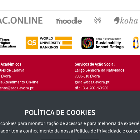
s Académicos
Serviços de Ação Social
ues de Cadaval
Largo Senhora da Natividade
7 Évora
7000-810 Évora
de Atendimento On-line
geral@sas.uevora.pt
ento@sac.uevora.pt
tlf.: +351 266 760 960
1 266 760 220
POLÍTICA DE COOKIES
za cookies para monitorização de acessos e para melhoria da experiên
tilizador toma conhecimento da nossa
Política de Privacidade
e consen