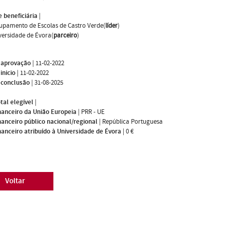
 beneficiária
|
upamento de Escolas de Castro Verde(
líder
)
versidade de Évora(
parceiro
)
 aprovação
|
11-02-2022
inicio
|
11-02-2022
 conclusão
|
31-08-2025
tal elegível
|
nanceiro da União Europeia
|
PRR - UE
nanceiro público nacional/regional
|
República Portuguesa
nanceiro atribuído à Universidade de Évora
|
0 €
Voltar