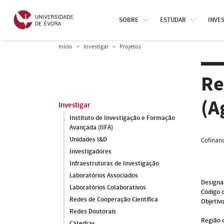
SOBRE
ESTUDAR
INVE
Início
Investigar
Projetos
Re
(A
Investigar
Instituto de Investigação e Formação
Avançada (IIFA)
Unidades I&D
Cofinanc
Investigadores
Infraestruturas de Investigação
Laboratórios Associados
Designa
Laboratórios Colaborativos
Código 
Redes de Cooperação Científica
Objetivo
Redes Doutorais
Região 
Cátedras