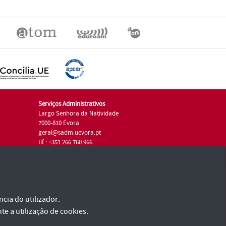
Serviços Administrativos
Largo Senhora da Natividade
7000-810 Évora
geral@sadm.uevora.pt
tlf.: +351 266 760 966
cia do utilizador.
te a utilização de cookies.