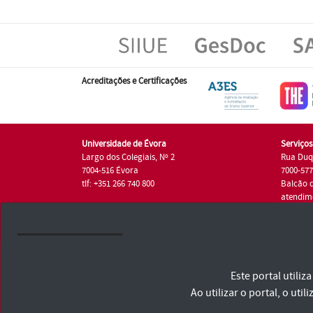
Acreditações e Certificações
Universidade de Évora
Serviço
Largo dos Colegiais, Nº 2
Rua Duq
7004-516 Évora
7000-57
tlf: +351 266 740 800
Balcão 
atendim
tlf.: +35
Universidade de Évora © 2026
Este portal utili
Consulte os Termos e Condições e Política de Privacidade
Declaração de Acessibilidade
Ao utilizar o portal, o u