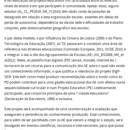
e de realização de projetos educativos (PE) articulados entre os diversos
níveis de ensino e em que participem a comunidade. Apesar disso, alguns
estudos (AL_CL_PF2010; SM_TL2015) têm dado conta de posições de
desagrado em relação a esta organização escolar, assentes em ideias de
perda de autonomia, dependência da escola sede e dificuldades de trabalho
conjunto, pelo distanciamento geográfico das escolas.
A par desta medida, e por influência da Cimeira de Lisboa (2000) e do Plano
Tecnológico da Educação (2007), as TIC passaram a constituir uma área de
referência nas diretivas educacionais (Comissão Europeia, 2011; OCDE 2015) e
a integrar o dia-a-dia dos Agrupamentos de Escolas (AE) (AS_BS2008; AM_et
al2012). Neles, as plataformas digitais (PD) (email, moodle, internet etc.)
tornaram-se um recurso para a comunicação dos AE sobre o qual não existe
um conhecimento informado, o que justifica a relevância do projeto DigP-
SEM. Este tem como meta produzir recomendações sobre o modo como as
PD podem contribuir para uma gestão educacional dos AE com efeitos numa
sequencialidade curricular e num Projeto Educativo (PE) coletivamente
participado, que corporize princípios de uma ? cidade educadora?
(Declaração de Barcelona, 1990) e inclusiva.
Este projeto será acompanhado de uma monitorização e avaliação que
assegurem a pertinência do conhecimento produzido. Esse conhecimento,
para além de ser partilhado com os AE que vierem a integrar o estudo, será
divulgado em eventos científicos, nacionais e internacionais, para que possa