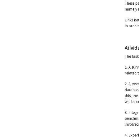
These pa
namely r
Links be
in archit
Ativid
The tas
1. A sur
related 
2. A sys
database
this, th
will be c
3. Integ
benchmar
involved
4. Exper