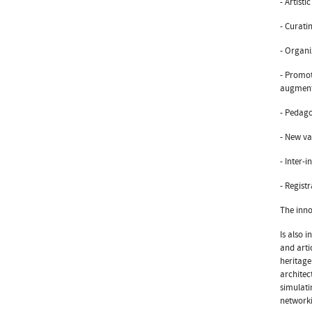
- Artist
- Curati
- Organi
- Promot
augmente
- Pedago
- New va
- Inter-
- Regist
The inno
Is also 
and arti
heritage
architec
simulati
networki