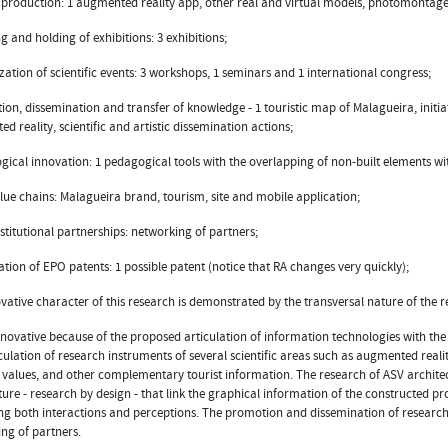
ic production: 1 augmented reality app, other real and virtual models, photomontage
ng and holding of exhibitions: 3 exhibitions;
zation of scientific events: 3 workshops, 1 seminars and 1 international congress;
ion, dissemination and transfer of knowledge - 1 touristic map of Malagueira, initi
d reality, scientific and artistic dissemination actions;
gical innovation: 1 pedagogical tools with the overlapping of non-built elements wit
lue chains: Malagueira brand, tourism, site and mobile application;
institutional partnerships: networking of partners;
ration of EPO patents: 1 possible patent (notice that RA changes very quickly);
vative character of this research is demonstrated by the transversal nature of the 
innovative because of the proposed articulation of information technologies with the e
culation of research instruments of several scientific areas such as augmented real
 values, and other complementary tourist information. The research of ASV architec
ture - research by design - that link the graphical information of the constructed pr
ng both interactions and perceptions. The promotion and dissemination of researc
ng of partners.