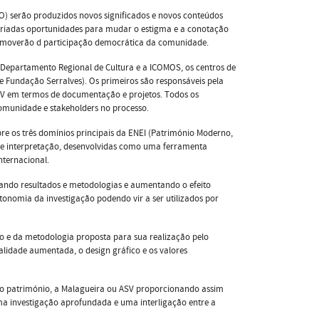
O) serão produzidos novos significados e novos conteúdos
o criadas oportunidades para mudar o estigma e a conotação
romoverão d participação democrática da comunidade.
 o Departamento Regional de Cultura e a ICOMOS, os centros de
e Fundação Serralves). Os primeiros são responsáveis pela
 ASV em termos de documentação e projetos. Todos os
comunidade e stakeholders no processo.
bre os três domínios principais da ENEI (Património Moderno,
 de interpretação, desenvolvidas como uma ferramenta
nternacional.
lhando resultados e metodologias e aumentando o efeito
tonomia da investigação podendo vir a ser utilizados por
ão e da metodologia proposta para sua realização pelo
ealidade aumentada, o design gráfico e os valores
e o património, a Malagueira ou ASV proporcionando assim
ma investigação aprofundada e uma interligação entre a