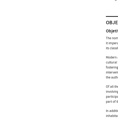
OBJE
Objeti
The nomi
it imper
its class
Modern a
cultural
fosterin
interven
the auth
Of all t
involvin
particip
part of t
In addit
inhabita