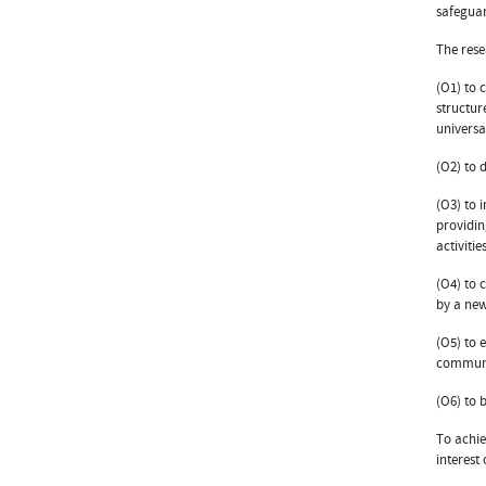
safeguar
The rese
(O1) to 
structur
universa
(O2) to 
(O3) to 
providin
activiti
(O4) to 
by a new
(O5) to 
communi
(O6) to 
To achie
interest 