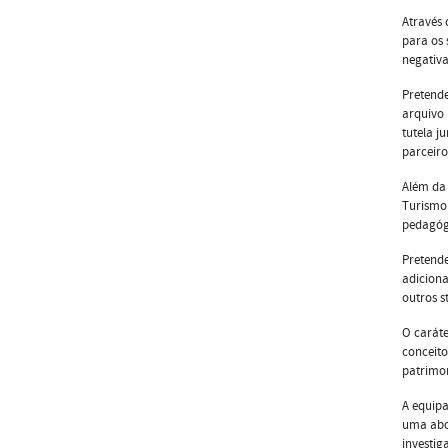
Através 
para os 
negativ
Pretende
arquivo 
tutela j
parceiro
Além da 
Turismo 
pedagógi
Pretende
adiciona
outros s
O caráte
conceito
patrimon
A equipa
uma abor
investig