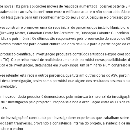
de novas TICs para aplicações móveis de realidade aumentada (possível patente EP
stakeholders através do confronto entre o edificado atual e o não construido. Sã
a da Malagueira para um reconhecimento do seu valor. A pesquisa e o processo p
-se construir e promover uma da rede inicial de parceiros que incluí o Município,
(Drawing Matter, Canadian Centre for Architecture, Fundação Caloutre Gulbenkian 
urídica e patrimónial. Os últimos são responsáveis pela preservação do acervo de
s estão motivados para o valor cultural da obra de ASV e para a participação da 
produção científica, a investigação produzirá conteúdos artísticos e exposições so
e TIC). O aparelho móvel de realidade aumentada permitirá novas possibilidades
ca e de investigação, detalhadas em 3 workshops, um seminário e um congresso i
-se estender esta rede a outros parceiros, que tutelam outras obras do ASV, parti
l desta investigação, assim como permitirá que alguns dos resultados assuma a au
takeholder.
r inovador desta pesquisa é demonstrado pela natureza transversal da investigaç
 de " investigação pelo projecto". Propõe-se ainda a articulação entre as TICs de r
iais.
 de investigação é constituída por investigadores experientes que trabalham sobr
dagem transversal, provando a consistência interna do projeto, a evidência de u
ação e o ensino.