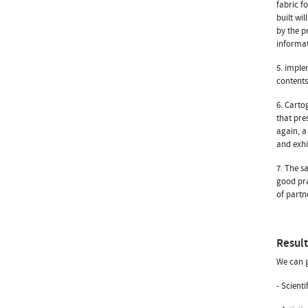
fabric f
built wi
by the p
informat
5. imple
contents
6. Carto
that pres
again, a
and exhi
7. The s
good pra
of partn
Resul
We can g
- Scient