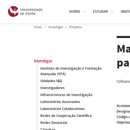
SOBRE
ESTUDAR
INVE
Início
Investigar
Projetos
Ma
pa
Investigar
Instituto de Investigação e Formação
Avançada (IIFA)
Unidades I&D
Cofinanc
Investigadores
Infraestruturas de Investigação
Laboratórios Associados
Acróni
Laboratórios Colaborativos
Designa
Redes de Cooperação Científica
Código 
Objetivo
Redes Doutorais
Cátedras