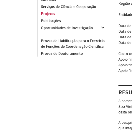
Região 
Serviços de Ciência e Cooperação
Projetos
Entidade
Publicações
Data de
Oportunidades de Investigação
Data de 
Data de
Provas de Habilitação para o Exercício
Data de
de Funções de Coordenação Científica
Provas de Doutoramento
Custo to
Apoio fi
Apoio fi
Apoio fi
RES
A nomeaç
Siza Vie
desta ob
A pesqui
que inte