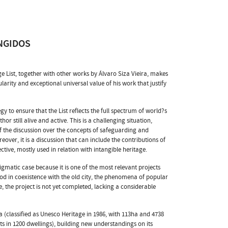
NGIDOS
 List, together with other works by Álvaro Siza Vieira, makes
ularity and exceptional universal value of his work that justify
y to ensure that the List reflects the full spectrum of world?s
or still alive and active. This is a challenging situation,
of the discussion over the concepts of safeguarding and
over, it is a discussion that can include the contributions of
tive, mostly used in relation with intangible heritage.
igmatic case because it is one of the most relevant projects
od in coexistence with the old city, the phenomena of popular
ce, the project is not yet completed, lacking a considerable
ora (classified as Unesco Heritage in 1986, with 113ha and 4738
s in 1200 dwellings), building new understandings on its