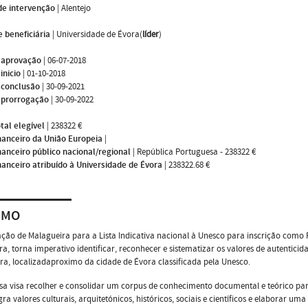
de intervenção
|
Alentejo
 beneficiária
|
Universidade de Évora(
líder
)
 aprovação
|
06-07-2018
inicio
|
01-10-2018
 conclusão
|
30-09-2021
 prorrogação
|
30-09-2022
tal elegível
|
238322 €
nanceiro da União Europeia
|
nanceiro público nacional/regional
|
República Portuguesa - 238322 €
nanceiro atribuído à Universidade de Évora
|
238322.68 €
UMO
ão de Malagueira para a Lista Indicativa nacional à Unesco para inscrição como
ira, torna imperativo identificar, reconhecer e sistematizar os valores de autenticid
ra, localizadaproximo da cidade de Évora classificada pela Unesco.
sa visa recolher e consolidar um corpus de conhecimento documental e teórico pa
gra valores culturais, arquitetónicos, históricos, sociais e científicos e elaborar u