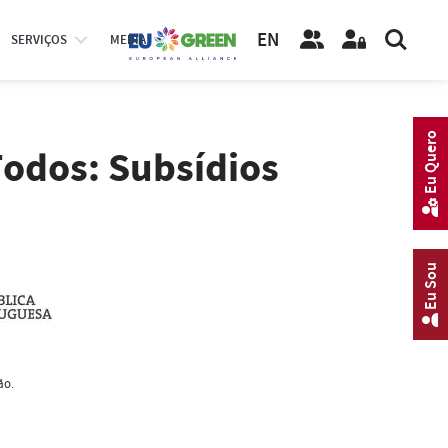
EN
SERVIÇOS
MEDIA
Eu Quero
Todos: Subsídios
Eu Sou
ão.