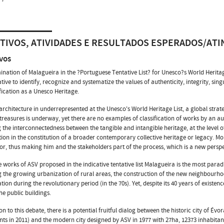
TIVOS, ATIVIDADES E RESULTADOS ESPERADOS/ATI
vos
nation of Malagueira in the ?Portuguese Tentative List? for Unesco?s World Heritage
ative to identify, recognize and systematize the values of authenticity, integrity, sing
ification as a Unesco Heritage.
rchitecture in underrepresented at the Unesco's World Heritage List, a global strateg
 treasures is underway, yet there are no examples of classification of works by an auth
g the interconnectedness between the tangible and intangible heritage, at the level 
tion in the constitution of a broader contemporary collective heritage or legacy. More
or, thus making him and the stakeholders part of the process, which is a new perspec
he works of ASV proposed in the indicative tentative list Malagueira is the most parad
g the growing urbanization of rural areas, the construction of the new neighbourho
ation during the revolutionary period (in the 70s). Yet, despite its 40 years of existen
he public buildings.
ion to this debate, there is a potential fruitful dialog between the historic city of Év
nts in 2011) and the modern city designed by ASV in 1977 with 27ha, 12373 inhabitant