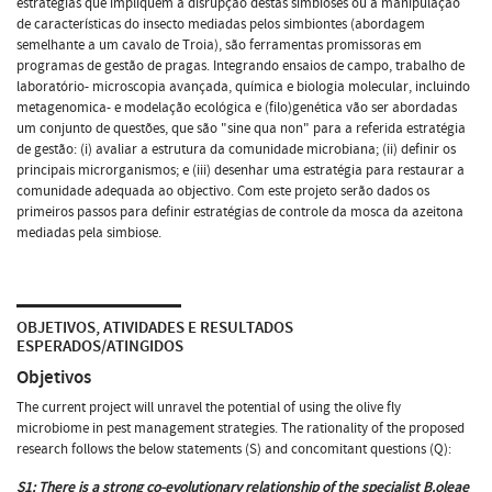
estratégias que impliquem a disrupção destas simbioses ou a manipulação
de características do insecto mediadas pelos simbiontes (abordagem
semelhante a um cavalo de Troia), são ferramentas promissoras em
programas de gestão de pragas. Integrando ensaios de campo, trabalho de
laboratório- microscopia avançada, química e biologia molecular, incluindo
metagenomica- e modelação ecológica e (filo)genética vão ser abordadas
um conjunto de questões, que são "sine qua non" para a referida estratégia
de gestão: (i) avaliar a estrutura da comunidade microbiana; (ii) definir os
principais microrganismos; e (iii) desenhar uma estratégia para restaurar a
comunidade adequada ao objectivo. Com este projeto serão dados os
primeiros passos para definir estratégias de controle da mosca da azeitona
mediadas pela simbiose.
OBJETIVOS, ATIVIDADES E RESULTADOS
ESPERADOS/ATINGIDOS
Objetivos
The current project will unravel the potential of using the olive fly
microbiome in pest management strategies. The rationality of the proposed
research follows the below statements (S) and concomitant questions (Q):
S1:
There is a strong co-evolutionary relationship of the specialist B.oleae