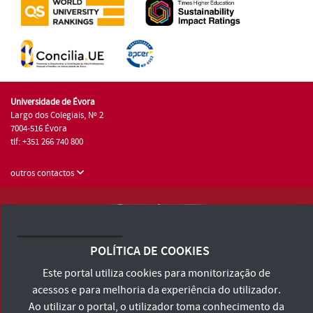
Universidade de Évora
Largo dos Colegiais, Nº 2
7004-516 Évora
tlf: +351 266 740 800
outros contactos
Universidade de Évora © 2026
Consulte os Termos e Condições e Política de Privacidade
POLÍTICA DE COOKIES
Declaração de Acessibilidade
Este portal utiliza cookies para monitorização de
acessos e para melhoria da experiência do utilizador.
Ao utilizar o portal, o utilizador toma conhecimento da