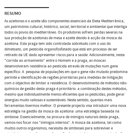
RESUMO
As azeitonas e o azeite são componentes essenciais da Dieta Mediterrânica,
um património cultural, histórico, social, territorial e ambiental que interliga
todos os povos do mediterrâneo. Os produtores sofrem perdas severas na
sua produção de azeitonas de mesa e azeite devido à acção da mosca da
azeitona. Esta praga tem sido controlada sobretudo com o uso do
dimetoato, um pesticida organofosfatado que está em processo de ser
retirado da UE dado apresentar riscos para a saúde. Adicionalmente, nesta
"corrida ao armamento" entre o Homem e a praga, as moscas
desenvolveram resistência ao pesticida através de mutações num gene
específico. A pesquisa de populações em que o gene não mutado predomina
permite a identificação de regiões prioritárias para medidas de mitigação
com o objectivo de limitar a resistência. O desenvolvimento de métodos não-
químicos de gestão desta praga é prioritário: a combinação destes métodos,
mesmo que individualmente menos eficientes que os pesticidas, pode gerar
sinergias muito valiosas e sustentáveis. Neste sentido, quantas mais
ferramentas tivermos melhor. O presente projecto visa introduzir uma nova
estratégia na gestão da mosca da azeitona: uma estratégia baseada na
simbiose. Essencialmente, na procura de inimigos naturais desta praga,
vamos-nos focar nos "inimigos internos". A mosca da azeitona, tal como
muitos outros organismos, necessita de simbioses para sobreviver e