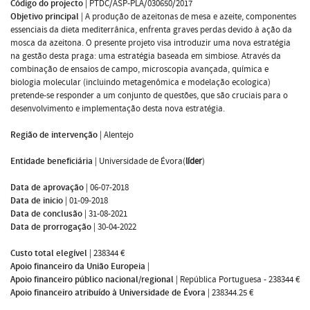
Código do projecto
|
PTDC/ASP-PLA/030650/2017
Objetivo principal
|
A produção de azeitonas de mesa e azeite, componentes
essenciais da dieta mediterrânica, enfrenta graves perdas devido à ação da
mosca da azeitona. O presente projeto visa introduzir uma nova estratégia
na gestão desta praga: uma estratégia baseada em simbiose. Através da
combinação de ensaios de campo, microscopia avançada, química e
biologia molecular (incluindo metagenômica e modelação ecologica)
pretende-se responder a um conjunto de questões, que são cruciais para o
desenvolvimento e implementação desta nova estratégia.
Região de intervenção
|
Alentejo
Entidade beneficiária
|
Universidade de Évora(
líder
)
Data de aprovação
|
06-07-2018
Data de inicio
|
01-09-2018
Data de conclusão
|
31-08-2021
Data de prorrogação
|
30-04-2022
Custo total elegível
|
238344 €
Apoio financeiro da União Europeia
|
Apoio financeiro público nacional/regional
|
República Portuguesa - 238344 €
Apoio financeiro atribuído à Universidade de Évora
|
238344.25 €