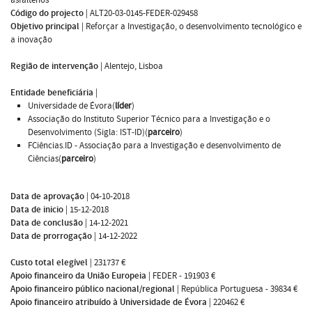
Código do projecto
|
ALT20-03-0145-FEDER-029458
Objetivo principal
|
Reforçar a Investigação, o desenvolvimento tecnológico e
a inovação
Região de intervenção
|
Alentejo, Lisboa
Entidade beneficiária
|
Universidade de Évora(
líder
)
Associação do Instituto Superior Técnico para a Investigação e o
Desenvolvimento (Sigla: IST-ID)(
parceiro
)
FCiências.ID - Associação para a Investigação e desenvolvimento de
Ciências(
parceiro
)
Data de aprovação
|
04-10-2018
Data de inicio
|
15-12-2018
Data de conclusão
|
14-12-2021
Data de prorrogação
|
14-12-2022
Custo total elegível
|
231737 €
Apoio financeiro da União Europeia
|
FEDER - 191903 €
Apoio financeiro público nacional/regional
|
República Portuguesa - 39834 €
Apoio financeiro atribuído à Universidade de Évora
|
220462 €