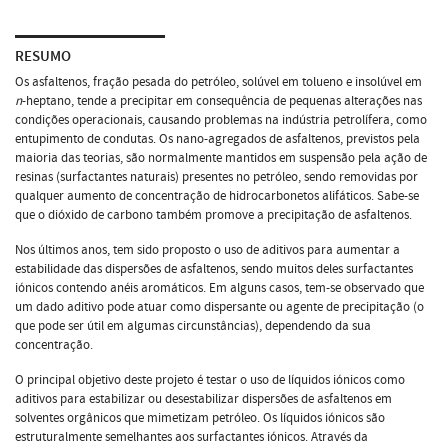
RESUMO
Os asfaltenos, fração pesada do petróleo, solúvel em tolueno e insolúvel em
n
-heptano, tende a precipitar em consequência de pequenas alterações nas
condições operacionais, causando problemas na indústria petrolífera, como
entupimento de condutas. Os nano-agregados de asfaltenos, previstos pela
maioria das teorias, são normalmente mantidos em suspensão pela ação de
resinas (surfactantes naturais) presentes no petróleo, sendo removidas por
qualquer aumento de concentração de hidrocarbonetos alifáticos. Sabe-se
que o dióxido de carbono também promove a precipitação de asfaltenos.
Nos últimos anos, tem sido proposto o uso de aditivos para aumentar a
estabilidade das dispersões de asfaltenos, sendo muitos deles surfactantes
iónicos contendo anéis aromáticos. Em alguns casos, tem-se observado que
um dado aditivo pode atuar como dispersante ou agente de precipitação (o
que pode ser útil em algumas circunstâncias), dependendo da sua
concentração.
O principal objetivo deste projeto é testar o uso de líquidos iónicos como
aditivos para estabilizar ou desestabilizar dispersões de asfaltenos em
solventes orgânicos que mimetizam petróleo. Os líquidos iónicos são
estruturalmente semelhantes aos surfactantes iónicos. Através da