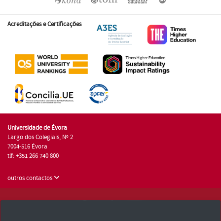
Acreditações e Certificações
Universidade de Évora
Largo dos Colegiais, Nº 2
7004-516 Évora
tlf: +351 266 740 800
outros contactos
Universidade de Évora © 2026