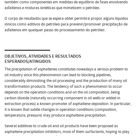
também como componentes em medidas de equilíbrio de fases envolvendo
asfaltenos e misturas sintéticas que mimetizem o petróleo.
O corpo de resultados que se espera obter permitirá propor alguns líquidos
iónicos como aditivos do petróleo para prevenir/promover precipitação de
asfaltenos em qualquer passo do processamento do petróleo.
OBJETIVOS, ATIVIDADES E RESULTADOS
ESPERADOS/ATINGIDOS
The precipitation of asphaltenes constitutes nowadays a serious problem to
oil industry since this phenomenon can lead to blocking pipelines,
considerably diminishing the oil processing and the production of many oil
transformation products. The tendency of such a phenomenon to occur
depends on the operation conditions and on the oil composition, being
carbon dioxide (naturally occurring component in oil wells or added in
extraction process) a known promoter of asphaltene deposition. In particular,
it is known that subtle changes in operation conditions (composition,
temperature, pressure) may produce asphaltene precipitation.
Several additives to crude oil and oil products have been proposed as
asphaltene precipitation inhibitors, most of them surfactants, hoping to play