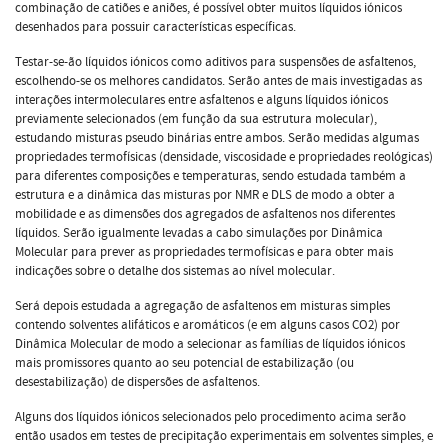
combinação de catiões e aniões, é possível obter muitos líquidos iónicos
desenhados para possuir características específicas.
Testar-se-ão líquidos iónicos como aditivos para suspensões de asfaltenos,
escolhendo-se os melhores candidatos. Serão antes de mais investigadas as
interações intermoleculares entre asfaltenos e alguns líquidos iónicos
previamente selecionados (em função da sua estrutura molecular),
estudando misturas pseudo binárias entre ambos. Serão medidas algumas
propriedades termofísicas (densidade, viscosidade e propriedades reológicas)
para diferentes composições e temperaturas, sendo estudada também a
estrutura e a dinâmica das misturas por NMR e DLS de modo a obter a
mobilidade e as dimensões dos agregados de asfaltenos nos diferentes
líquidos. Serão igualmente levadas a cabo simulações por Dinâmica
Molecular para prever as propriedades termofísicas e para obter mais
indicações sobre o detalhe dos sistemas ao nível molecular.
Será depois estudada a agregação de asfaltenos em misturas simples
contendo solventes alifáticos e aromáticos (e em alguns casos CO2) por
Dinâmica Molecular de modo a selecionar as famílias de líquidos iónicos
mais promissores quanto ao seu potencial de estabilização (ou
desestabilização) de dispersões de asfaltenos.
Alguns dos líquidos iónicos selecionados pelo procedimento acima serão
então usados em testes de precipitação experimentais em solventes simples, e