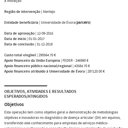
a inovação
Região de intervenção
|
Alentejo
Entidade beneficiária
|
Universidade de Évora(
parceiro
)
Data de aprovação
|
12-09-2016
Data de inicio
|
01-01-2017
Data de conclusão
|
31-12-2018
Custo total elegível
|
290564.70 €
Apoio financeiro da União Europeia
|
FEDER - 246980 €
Apoio financeiro público nacional/regional
|
43584.70 €
Apoio financeiro atribuído à Universidade de Évora
|
287120.00 €
OBJETIVOS, ATIVIDADES E RESULTADOS
ESPERADOS/ATINGIDOS
Objetivos
Esta operação tem como objetivo geral a demonstração de metodologias
objetivas e inovadoras no diagnóstico de doença articular (DA) em equinos,
transferindo este conhecimento para empresas de serviços médico-