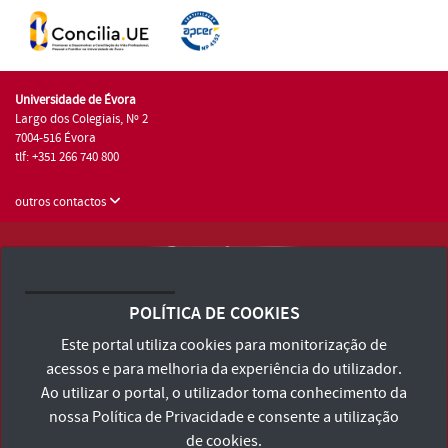
Universidade de Évora
Largo dos Colegiais, Nº 2
7004-516 Évora
tlf: +351 266 740 800
outros contactos
Universidade de Évora © 2026
Consulte os Termos e Condições e Política de Privacidade
POLÍTICA DE COOKIES
Declaração de Acessibilidade
Este portal utiliza cookies para monitorização de
acessos e para melhoria da experiência do utilizador.
Ao utilizar o portal, o utilizador toma conhecimento da
nossa
Política de Privacidade
e consente a utilização
de cookies.