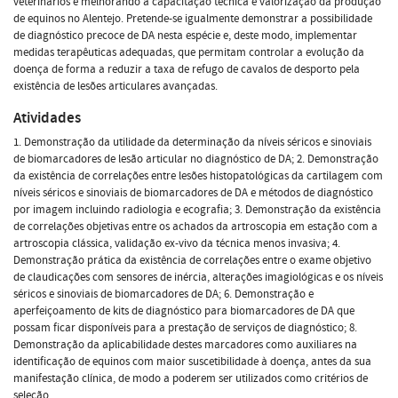
veterinários e melhorando a capacitação técnica e valorização da produção
de equinos no Alentejo. Pretende-se igualmente demonstrar a possibilidade
de diagnóstico precoce de DA nesta espécie e, deste modo, implementar
medidas terapêuticas adequadas, que permitam controlar a evolução da
doença de forma a reduzir a taxa de refugo de cavalos de desporto pela
existência de lesões articulares avançadas.
Atividades
1. Demonstração da utilidade da determinação da níveis séricos e sinoviais
de biomarcadores de lesão articular no diagnóstico de DA; 2. Demonstração
da existência de correlações entre lesões histopatológicas da cartilagem com
níveis séricos e sinoviais de biomarcadores de DA e métodos de diagnóstico
por imagem incluindo radiologia e ecografia; 3. Demonstração da existência
de correlações objetivas entre os achados da artroscopia em estação com a
artroscopia clássica, validação ex-vivo da técnica menos invasiva; 4.
Demonstração prática da existência de correlações entre o exame objetivo
de claudicações com sensores de inércia, alterações imagiológicas e os níveis
séricos e sinoviais de biomarcadores de DA; 6. Demonstração e
aperfeiçoamento de kits de diagnóstico para biomarcadores de DA que
possam ficar disponíveis para a prestação de serviços de diagnóstico; 8.
Demonstração da aplicabilidade destes marcadores como auxiliares na
identificação de equinos com maior suscetibilidade à doença, antes da sua
manifestação clínica, de modo a poderem ser utilizados como critérios de
seleção.