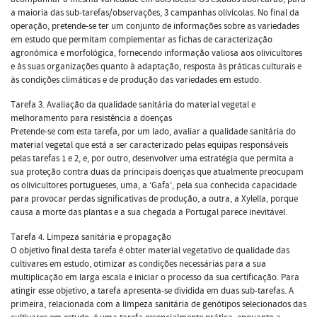
a maioria das sub-tarefas/observações, 3 campanhas olivícolas. No final da
operação, pretende-se ter um conjunto de informações sobre as variedades
em estudo que permitam complementar as fichas de caracterização
agronómica e morfológica, fornecendo informação valiosa aos olivicultores
e às suas organizações quanto à adaptação, resposta às práticas culturais e
às condições climáticas e de produção das variedades em estudo.
Tarefa 3. Avaliação da qualidade sanitária do material vegetal e
melhoramento para resistência a doenças
Pretende-se com esta tarefa, por um lado, avaliar a qualidade sanitária do
material vegetal que está a ser caracterizado pelas equipas responsáveis
pelas tarefas 1 e 2, e, por outro, desenvolver uma estratégia que permita a
sua proteção contra duas da principais doenças que atualmente preocupam
os olivicultores portugueses, uma, a ‘Gafa’, pela sua conhecida capacidade
para provocar perdas significativas de produção, a outra, a Xylella, porque
causa a morte das plantas e a sua chegada a Portugal parece inevitável.
Tarefa 4. Limpeza sanitária e propagação
O objetivo final desta tarefa é obter material vegetativo de qualidade das
cultivares em estudo, otimizar as condições necessárias para a sua
multiplicação em larga escala e iniciar o processo da sua certificação. Para
atingir esse objetivo, a tarefa apresenta-se dividida em duas sub-tarefas. A
primeira, relacionada com a limpeza sanitária de genótipos selecionados das