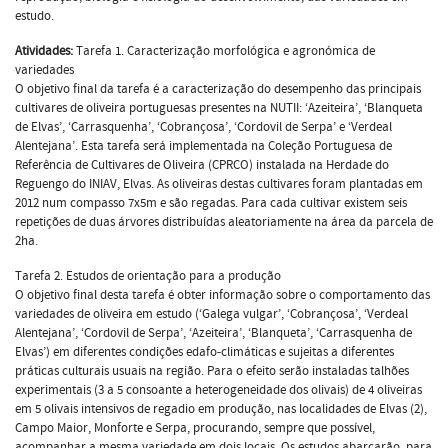
estudo.
Atividades:
Tarefa 1. Caracterização morfológica e agronómica de
variedades
O objetivo final da tarefa é a caracterização do desempenho das principais
cultivares de oliveira portuguesas presentes na NUTII: ‘Azeiteira’, ‘Blanqueta
de Elvas’, ‘Carrasquenha’, ‘Cobrançosa’, ‘Cordovil de Serpa’ e ‘Verdeal
Alentejana’. Esta tarefa será implementada na Coleção Portuguesa de
Referência de Cultivares de Oliveira (CPRCO) instalada na Herdade do
Reguengo do INIAV, Elvas. As oliveiras destas cultivares foram plantadas em
2012 num compasso 7x5m e são regadas. Para cada cultivar existem seis
repetições de duas árvores distribuídas aleatoriamente na área da parcela de
2ha.
Tarefa 2. Estudos de orientação para a produção
O objetivo final desta tarefa é obter informação sobre o comportamento das
variedades de oliveira em estudo (‘Galega vulgar’, ‘Cobrançosa’, ‘Verdeal
Alentejana’, ‘Cordovil de Serpa’, ‘Azeiteira’, ‘Blanqueta’, ‘Carrasquenha de
Elvas’) em diferentes condições edafo-climáticas e sujeitas a diferentes
práticas culturais usuais na região. Para o efeito serão instaladas talhões
experimentais (3 a 5 consoante a heterogeneidade dos olivais) de 4 oliveiras
em 5 olivais intensivos de regadio em produção, nas localidades de Elvas (2),
Campo Maior, Monforte e Serpa, procurando, sempre que possível,
acompanhar a mesma variedade em dois locais. Os estudos abarcarão, para