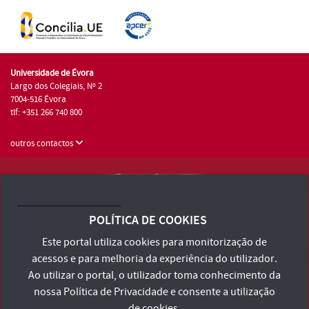
Universidade de Évora
Largo dos Colegiais, Nº 2
7004-516 Évora
tlf: +351 266 740 800
outros contactos
Universidade de Évora © 2026
Consulte os Termos e Condições e Política de Privacidade
POLÍTICA DE COOKIES
Declaração de Acessibilidade
Este portal utiliza cookies para monitorização de
acessos e para melhoria da experiência do utilizador.
Ao utilizar o portal, o utilizador toma conhecimento da
nossa
Política de Privacidade
e consente a utilização
de cookies.