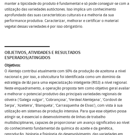
manter a tipicidade do produto é fundamental e só pode conseguir-se com a
utilização das variedades autóctones. Isso implica um conhecimento
aprofundado das suas características culturais e a melhoria da sua
performance produtiva. Caracterizar, melhorar e certificar o material
vegetal dessas variedades é por isso obrigatório.
OBJETIVOS, ATIVIDADES E RESULTADOS
ESPERADOS/ATINGIDOS
Objetivos:
O Alentejo contribui atualmente com 50% da produção de azeitona a nível
nacional e, por isso, a olivicultura foi identificada como um domínio da
estratégia de I&I para uma especialização inteligente (RIS3) a nível regional.
Neste enquadramento, a operação proposta tem como objetivo geral avaliar
e melhorar o potencial produtivo das principais variedades regionais de
oliveira (‘Galega vulgar’, ‘Cobrançosa’, ‘Verdeal Alentejana’, ‘Cordovil de
Serpa’, ‘Azeiteira’, ‘Blanqueta’, ‘Carrasquenha de Elvas’), com vista à sua
utilização em sistemas de produção intensiva. Para que esse objetivo possa
atingir-se, é essencial o desenvolvimento de linhas de trabalho
multidisciplinares, capazes de proporcionar um avanço significativo ao nível
do conhecimento fundamental da química do azeite e da genética,
reprodução, biologia e fisiologia do desenvolvimento, das variedades em