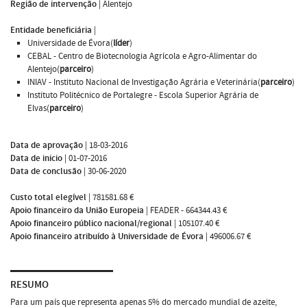
Região de intervenção
|
Alentejo
Entidade beneficiária
|
Universidade de Évora(
líder
)
CEBAL - Centro de Biotecnologia Agrícola e Agro-Alimentar do
Alentejo(
parceiro
)
INIAV - Instituto Nacional de Investigação Agrária e Veterinária(
parceiro
)
Instituto Politécnico de Portalegre - Escola Superior Agrária de
Elvas(
parceiro
)
Data de aprovação
|
18-03-2016
Data de inicio
|
01-07-2016
Data de conclusão
|
30-06-2020
Custo total elegível
|
781581.68 €
Apoio financeiro da União Europeia
|
FEADER - 664344.43 €
Apoio financeiro público nacional/regional
|
105107.40 €
Apoio financeiro atribuído à Universidade de Évora
|
496006.67 €
RESUMO
Para um país que representa apenas 5% do mercado mundial de azeite,