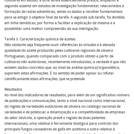
cultivares em estudo, é uma tarefa essencialmente prática, enquanto a
segunda assenta em estudos de investigação fundamental, relacionados a
formação de raízes adventícias, sendo os dados a recolher fundamentais
para se atingir o objetivo final da tarefa. A segunda sub-tarefa, foi dividida
em linha temáticas, por forma a facilitar a explicação da mesma e a
possibilitar uma melhor compreensão da sua interligação.
Tarefa 5. Caracterização química de azeites
Não obstante seja frequente ouvir referências às virtudes e à elevada
qualidade do azeite produzido pelas cultivares regionais de oliveira
Portuguesas, quando comparado com o produto obtido a partir de
cultivares não autóctones, recentemente introduzidas, a verdade é que não
existem dados concretos que, ao nível da análise química/organolética,
suportem estas afirmações. É no sentido de poder apoiar ou refutar
cientificamente estas afirmações, que se pretende
Resultados:
Ao nível dos indicadores de resultados, para além de um significativo número
de publicações e comunicações, tanto a nível nacional como internacional,
do registo de variedades autóctones de oliveira no catálogo nacional de
variedades e de potenciar a dinamização e a competitividade de empresas
do setor olivícola, a operação prevê o registo de duas patentes
internacionais, uma relativa à ferramenta biológica para controlo dos
principais fungos causadores da gafa em azeitona e outra relativa à