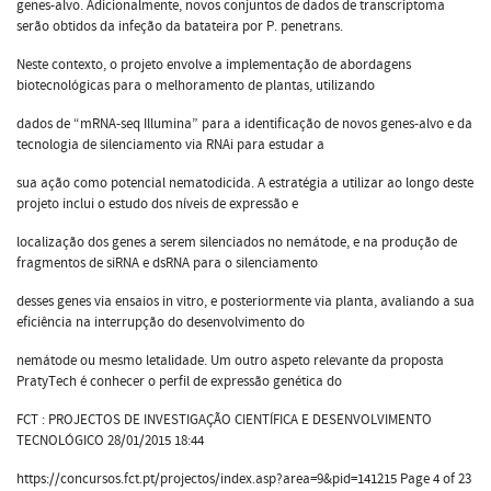
genes-alvo. Adicionalmente, novos conjuntos de dados de transcriptoma
serão obtidos da infeção da batateira por P. penetrans.
Neste contexto, o projeto envolve a implementação de abordagens
biotecnológicas para o melhoramento de plantas, utilizando
dados de “mRNA-seq Illumina” para a identificação de novos genes-alvo e da
tecnologia de silenciamento via RNAi para estudar a
sua ação como potencial nematodicida. A estratégia a utilizar ao longo deste
projeto inclui o estudo dos níveis de expressão e
localização dos genes a serem silenciados no nemátode, e na produção de
fragmentos de siRNA e dsRNA para o silenciamento
desses genes via ensaios in vitro, e posteriormente via planta, avaliando a sua
eficiência na interrupção do desenvolvimento do
nemátode ou mesmo letalidade. Um outro aspeto relevante da proposta
PratyTech é conhecer o perfil de expressão genética do
FCT : PROJECTOS DE INVESTIGAÇÃO CIENTÍFICA E DESENVOLVIMENTO
TECNOLÓGICO 28/01/2015 18:44
https://concursos.fct.pt/projectos/index.asp?area=9&pid=141215 Page 4 of 23