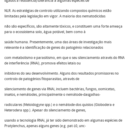
ligados à resistência/tolerância a algumas espécies de
NLR. As estratégias de controlo utilizando compostos químicos estão
limitadas pela legislação em vigor. A maioria dos nematodicidas
não são específicos, são altamente tóxicos, e constituem uma forte ameaça
para o ecossistema solo, água potável, bem como à
saúde humana. Presentemente, uma das áreas de investigação mais
relevante é a identificação de genes do patogénio relacionados
com metabolismo e parasitismo, em que o seu silenciamento através do RNA
de interferência (RNAi), promova efeitos letais ou
inibidores do seu desenvolvimento. Alguns dos resultados promissores no
controlo de patogénios fitoparasitas, através de
silenciamento de genes via RNAi, incluem bactérias, fungos, oomicetas,
insetos, e nemátodes, principalmente o nemátode-dasgalhas-
radiculares (Meloidogyne spp.) e o nemátode-dos quistos (Globodera e
Heterodera spp.). Apesar do silenciamento de genes,
usando a tecnologia RNAi, já ter sido demonstrado em algumas espécies de
Pratylenchus, apenas alguns genes (e.g. pat-10, unc-