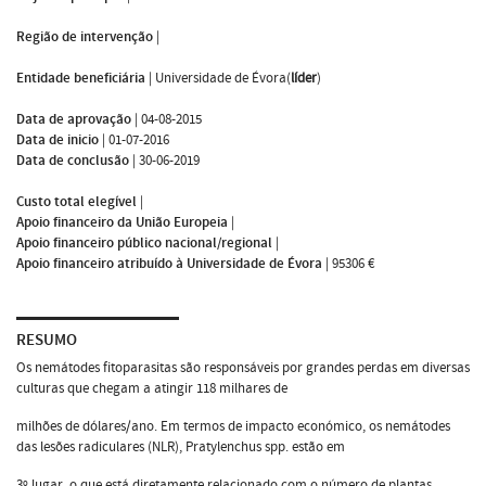
Região de intervenção
|
Entidade beneficiária
|
Universidade de Évora(
líder
)
Data de aprovação
|
04-08-2015
Data de inicio
|
01-07-2016
Data de conclusão
|
30-06-2019
Custo total elegível
|
Apoio financeiro da União Europeia
|
Apoio financeiro público nacional/regional
|
Apoio financeiro atribuído à Universidade de Évora
|
95306 €
RESUMO
Os nemátodes fitoparasitas são responsáveis por grandes perdas em diversas
culturas que chegam a atingir 118 milhares de
milhões de dólares/ano. Em termos de impacto económico, os nemátodes
das lesões radiculares (NLR), Pratylenchus spp. estão em
3º lugar, o que está diretamente relacionado com o número de plantas