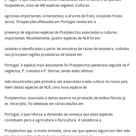
hospedeiras, mais de 400 espécies vegetais (culturas
agrícolas importantes, ornamentais, e árvores de fruto, incluindo frutos
secos). Prospecções efetuadas em Portugal revelaram a
presença de algumas espécies de Pratylenchus associadas a culturas
importantes. Recentemente, quatro espécies de NLR foram
isoladas e identificadas a partir de amostras de raízes de batateira, colhidas
nas principais regiões produtoras de batata em
Portugal. A espécie mais abundante foi Pratylenchus penetrans seguida de P.
neglectus, P. crenatus e P. thornei, tendo estas últimas
sido encontradas pela primeira vez associadas a esta cultura no nosso país.
Além destas espécies de NLR, uma nova espécie de
Pratylenchus, associada a danos severos na produção de bolbos florais (p.
ex. Amaryllis), foi detetada em várias estufas em
Portugal, o que reforça a dimensão da ameaça que estas espécies
constituem para a agricultura e floricultura. A resistência a
Pratylenchus spp. é muito limitada, uma vez que apenas alguns loci têm sido