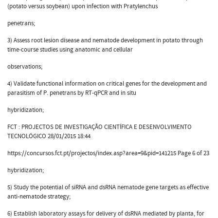
(potato versus soybean) upon infection with Pratylenchus
penetrans;
3) Assess root lesion disease and nematode development in potato through
time-course studies using anatomic and cellular
observations;
4) Validate functional information on critical genes for the development and
parasitism of P. penetrans by RT-qPCR and in situ
hybridization;
FCT : PROJECTOS DE INVESTIGAÇÃO CIENTÍFICA E DESENVOLVIMENTO
TECNOLÓGICO 28/01/2015 18:44
https://concursos.fct.pt/projectos/index.asp?area=9&pid=141215 Page 6 of 23
hybridization;
5) Study the potential of siRNA and dsRNA nematode gene targets as effective
anti-nematode strategy;
6) Establish laboratory assays for delivery of dsRNA mediated by planta, for