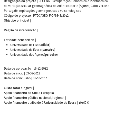
Designação do projeto
|
REGENA - Recuperação Holocénica e Pleistocénica
da variação secular geomagnética do Atlântico Norte (Açores, Cabo-Verde e
Portugal): Implicações geomagnéticas e vulcanológicas
Código do projecto
|
PTDC/GEO-FIQ/3648/2012
Objetivo principal
|
Região de intervenção
|
Entidade beneficiária
|
Universidade de Lisboa(
líder
)
Universidade de Évora(
parceiro
)
Universidade dos Açores(
parceiro
)
Data de aprovação
|
18-12-2012
Data de inicio
|
03-06-2013
Data de conclusão
|
31-10-2015
Custo total elegível
|
Apoio financeiro da União Europeia
|
Apoio financeiro público nacional/regional
|
Apoio financeiro atribuído à Universidade de Évora
|
10560 €