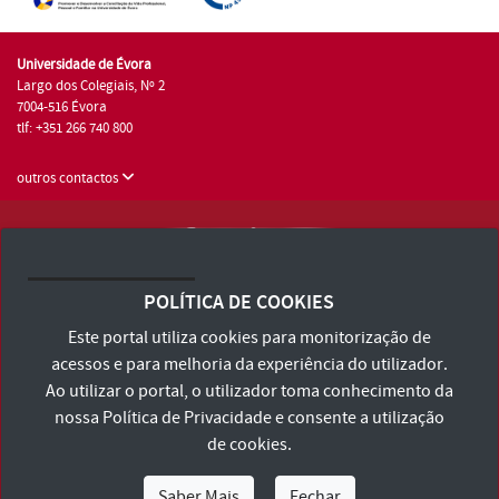
Universidade de Évora
Largo dos Colegiais, Nº 2
7004-516 Évora
tlf: +351 266 740 800
outros contactos
Universidade de Évora © 2026
Consulte os Termos e Condições e Política de Privacidade
POLÍTICA DE COOKIES
Declaração de Acessibilidade
Este portal utiliza cookies para monitorização de
acessos e para melhoria da experiência do utilizador.
Ao utilizar o portal, o utilizador toma conhecimento da
nossa
Política de Privacidade
e consente a utilização
de cookies.
Saber Mais
Fechar