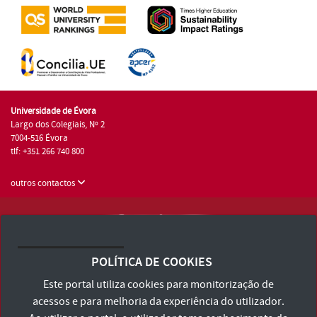
Universidade de Évora
Largo dos Colegiais, Nº 2
7004-516 Évora
tlf: +351 266 740 800
outros contactos
Universidade de Évora © 2026
Consulte os Termos e Condições e Política de Privacidade
POLÍTICA DE COOKIES
Declaração de Acessibilidade
Este portal utiliza cookies para monitorização de
acessos e para melhoria da experiência do utilizador.