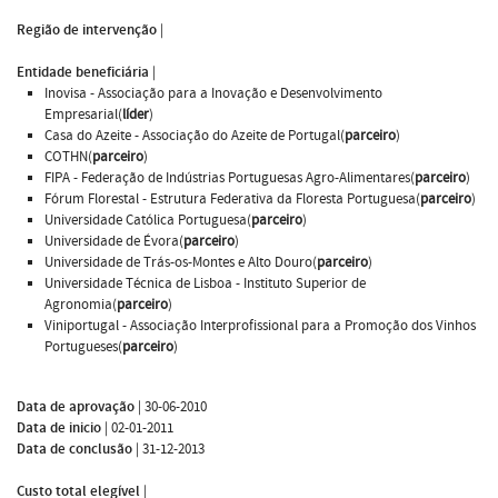
Região de intervenção
|
Entidade beneficiária
|
Inovisa - Associação para a Inovação e Desenvolvimento
Empresarial(
líder
)
Casa do Azeite - Associação do Azeite de Portugal(
parceiro
)
COTHN(
parceiro
)
FIPA - Federação de Indústrias Portuguesas Agro-Alimentares(
parceiro
)
Fórum Florestal - Estrutura Federativa da Floresta Portuguesa(
parceiro
)
Universidade Católica Portuguesa(
parceiro
)
Universidade de Évora(
parceiro
)
Universidade de Trás-os-Montes e Alto Douro(
parceiro
)
Universidade Técnica de Lisboa - Instituto Superior de
Agronomia(
parceiro
)
Viniportugal - Associação Interprofissional para a Promoção dos Vinhos
Portugueses(
parceiro
)
Data de aprovação
|
30-06-2010
Data de inicio
|
02-01-2011
Data de conclusão
|
31-12-2013
Custo total elegível
|