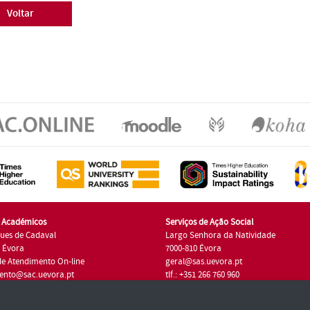
Voltar
s Académicos
Serviços de Ação Social
ues de Cadaval
Largo Senhora da Natividade
7 Évora
7000-810 Évora
de Atendimento On-line
geral@sas.uevora.pt
ento@sac.uevora.pt
tlf.: +351 266 760 960
1 266 760 220