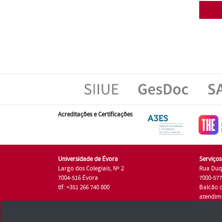
Acreditações e Certificações
Universidade de Évora
Serviço
Largo dos Colegiais, Nº 2
Rua Duq
7004-516 Évora
7000-57
tlf: +351 266 740 800
Balcão 
atendim
tlf.: +35