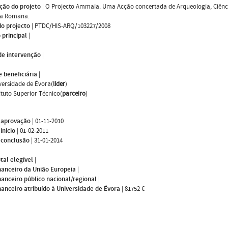
ção do projeto
|
O Projecto Ammaia. Uma Acção concertada de Arqueologia, Ciência
a Romana.
do projecto
|
PTDC/HIS-ARQ/103227/2008
 principal
|
de intervenção
|
 beneficiária
|
versidade de Évora(
líder
)
tituto Superior Técnico(
parceiro
)
 aprovação
|
01-11-2010
inicio
|
01-02-2011
 conclusão
|
31-01-2014
tal elegível
|
nanceiro da União Europeia
|
nanceiro público nacional/regional
|
nanceiro atribuído à Universidade de Évora
|
81752 €