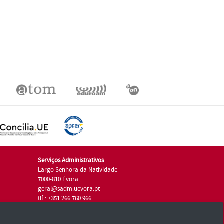
Serviços Administrativos
Largo Senhora da Natividade
7000-810 Évora
geral@sadm.uevora.pt
tlf.: +351 266 760 966