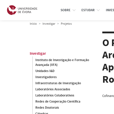
SOBRE
ESTUDAR
INVE
Início
Investigar
Projetos
O 
Ar
Investigar
Instituto de Investigação e Formação
Ap
Avançada (IIFA)
Unidades I&D
Ro
Investigadores
Infraestruturas de Investigação
Laboratórios Associados
Laboratórios Colaborativos
Cofinanc
Redes de Cooperação Científica
Redes Doutorais
Cátedras