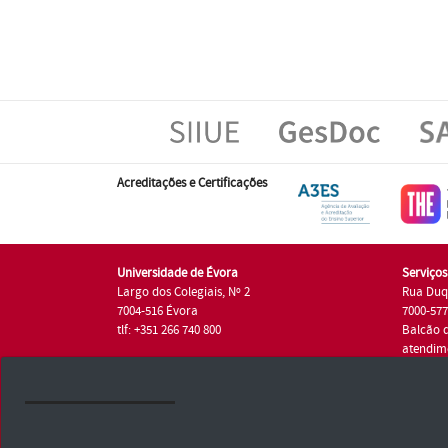
Acreditações e Certificações
Universidade de Évora
Serviço
Largo dos Colegiais, Nº 2
Rua Duq
7004-516 Évora
7000-57
tlf: +351 266 740 800
Balcão 
atendim
tlf.: +35
Universidade de Évora © 2026