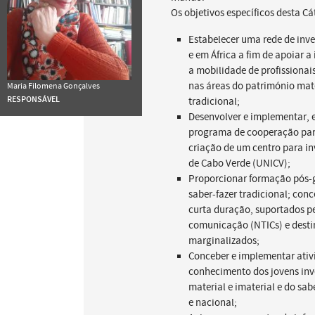
Os objetivos específicos desta C
Estabelecer uma rede de inve
e em África a fim de apoiar a
a mobilidade de profissiona
nas áreas do património mater
Maria Filomena Gonçalves
RESPONSÁVEL
tradicional;
Desenvolver e implementar, 
programa de cooperação para 
criação de um centro para in
de Cabo Verde (UNICV);
Proporcionar formação pós-g
saber-fazer tradicional; conc
curta duração, suportados p
comunicação (NTICs) e desti
marginalizados;
Conceber e implementar ativ
conhecimento dos jovens inv
material e imaterial e do sabe
e nacional;