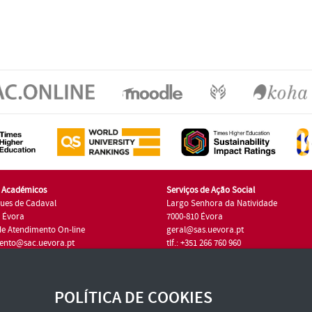
s Académicos
Serviços de Ação Social
ues de Cadaval
Largo Senhora da Natividade
7 Évora
7000-810 Évora
de Atendimento On-line
geral@sas.uevora.pt
ento@sac.uevora.pt
tlf.: +351 266 760 960
1 266 760 220
POLÍTICA DE COOKIES