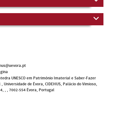
hus@uevora.pt
ágina
tedra UNESCO em Património Imaterial e Saber-Fazer
l , Universidade de Évora, CIDEHUS, Palácio do Vimioso,
4, , , 7002-554 Évora, Portugal