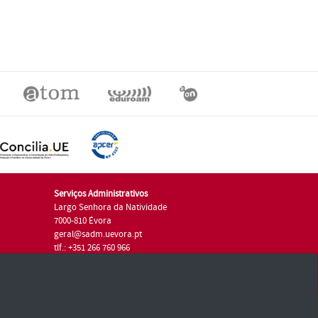
Serviços Administrativos
Largo Senhora da Natividade
7000-810 Évora
geral@sadm.uevora.pt
tlf.: +351 266 760 966