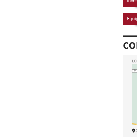
Inve
Equi
CO
LO