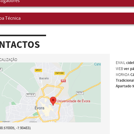
stigadores
pa Técnica
NTACTOS
CALIZAÇÃO
EMAIL
cide
WEB
ver p
MORADA
Cá
Tradiciona
Apartado 9
38.570005, -7.904831