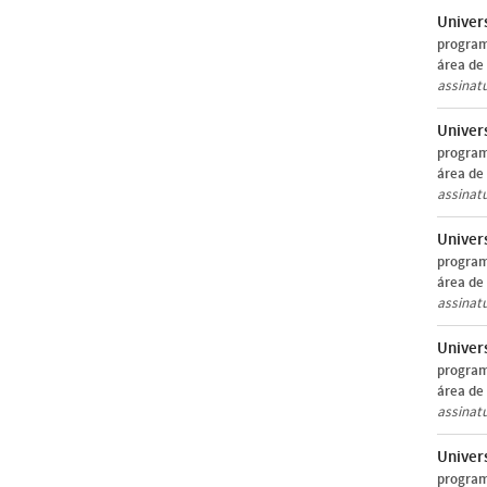
Univer
program
área de
assinat
Univer
program
área de
assinat
Univer
program
área de
assinat
Univer
program
área de
assinat
Univer
program