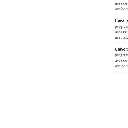
área de
assinat
Univer
program
área de
assinat
Univer
program
área de
assinat