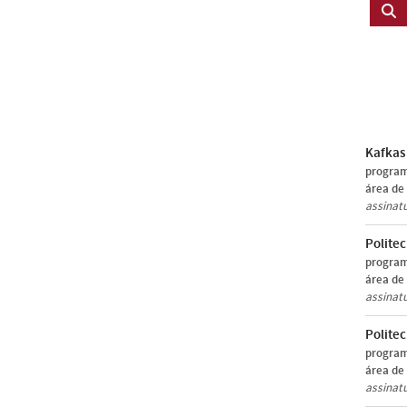
Kafkas
program
área de
assinat
Politec
program
área de
assinat
Politec
program
área de
assinat