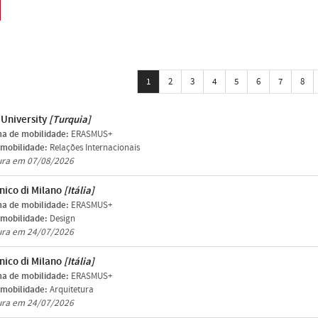
1
2
3
4
5
6
7
8
 University
[Turquia]
a de mobilidade:
ERASMUS+
 mobilidade:
Relações Internacionais
ura em 07/08/2026
nico di Milano
[Itália]
a de mobilidade:
ERASMUS+
 mobilidade:
Design
ura em 24/07/2026
nico di Milano
[Itália]
a de mobilidade:
ERASMUS+
 mobilidade:
Arquitetura
ura em 24/07/2026