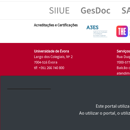
Acreditações e Certificações
Universidade de Évora
Serviço
Largo dos Colegiais, Nº 2
Rua Duq
7004-516 Évora
7000-57
tlf: +351 266 740 800
Balcão 
atendim
tlf.: +35
Universidade de Évora © 2026
Este portal utili
Consulte os Termos e Condições e Política de Privacidade
Declaração de Acessibilidade
Ao utilizar o portal, o u