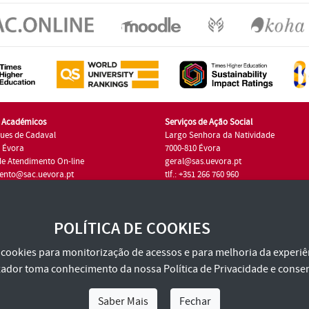
s Académicos
Serviços de Ação Social
ues de Cadaval
Largo Senhora da Natividade
7 Évora
7000-810 Évora
de Atendimento On-line
geral@sas.uevora.pt
ento@sac.uevora.pt
tlf.: +351 266 760 960
1 266 760 220
POLÍTICA DE COOKIES
za cookies para monitorização de acessos e para melhoria da experiên
tilizador toma conhecimento da nossa
Política de Privacidade
e consen
Saber Mais
Fechar