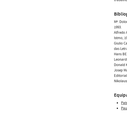
Biblio
Mª. Dolo
1993.
Alfredo 
Istmo, 1
Giulio 
das Letr
Hans BEL
Leonardo
Donald K
Josep Ma
Editorial
Nikolaus
Equip
Patr
Pau