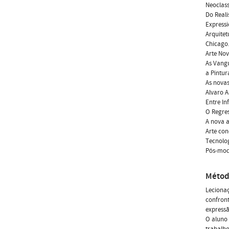
Neoclas
Do Reali
Express
Arquitet
Chicago
Arte Nov
As Vangu
a Pintur
As novas
Alvaro A
Entre In
O Regres
A nova a
Arte con
Tecnolog
Pós-mod
Métod
Lecionaç
confron
expressã
O aluno 
trabalho