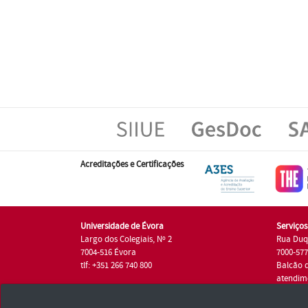
Acreditações e Certificações
Universidade de Évora
Serviço
Largo dos Colegiais, Nº 2
Rua Duq
7004-516 Évora
7000-57
tlf: +351 266 740 800
Balcão 
atendim
tlf.: +35