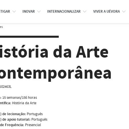
STIGAR
INOVAR
INTERNACIONALIZAR
VIVER A UÉVORA
es
istória da Arte
ontemporânea
S02463L
:
15 semanas/156 horas
ntífica:
História da Arte
) de lecionação:
Português
) de apoio tutorial:
Português
de Frequência:
Presencial