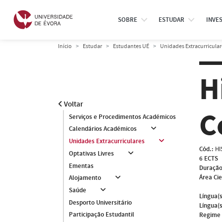
SOBRE
ESTUDAR
INVE
Início
Estudar
Estudantes UÉ
Unidades Extracurricular
H
Voltar
C
Serviços e Procedimentos Académicos
Calendários Académicos
Unidades Extracurriculares
Cód.:
HI
Optativas Livres
6 ECTS
Ementas
Duração
Área Cie
Alojamento
Saúde
Língua(s
Desporto Universitário
Língua(s
Participação Estudantil
Regime 