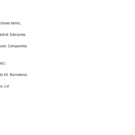
ciones Istmo,
adrid: Ediciones
Paulo: Companhia
d.).
lo XX. Barcelona:
, s.d.