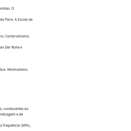
nistas. O
da Paris. A Escola de
mo, Construtivismo,
Van Der Rohe e
tica. Minimalismo.
no, conducentes ao
endizagem e de
i frequência (50%),