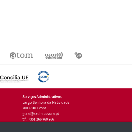
Serviços Administrativos
Largo Senhora da Natividade
7000-810 Évora
geral@sadm.uevora.pt
tlf.: +351 266 760 966