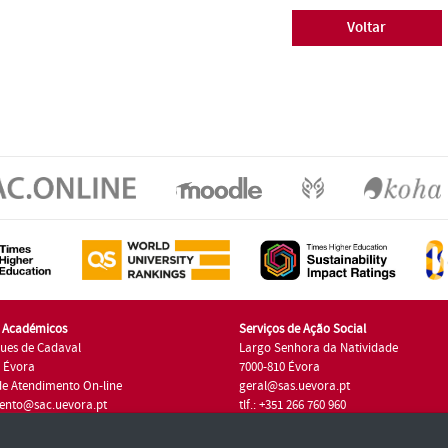
Voltar
s Académicos
Serviços de Ação Social
ues de Cadaval
Largo Senhora da Natividade
7 Évora
7000-810 Évora
de Atendimento On-line
geral@sas.uevora.pt
ento@sac.uevora.pt
tlf.: +351 266 760 960
1 266 760 220