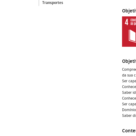
Transportes
Objet
Objet
Compreen
da sua c
Ser capa
Conhecer
Saber id
Conhecer
Ser capa
Domínio 
Saber d
Conte