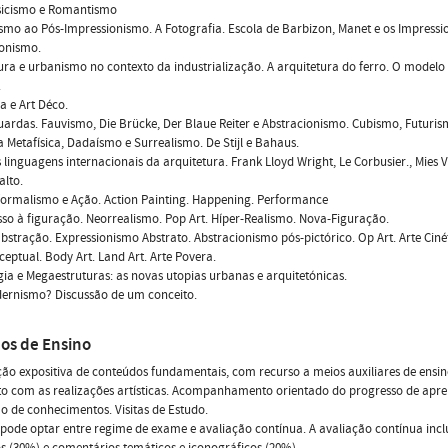
sicismo e Romantismo
smo ao Pós-Impressionismo. A Fotografia. Escola de Barbizon, Manet e os Impressio
ionismo.
ura e urbanismo no contexto da industrialização. A arquitetura do ferro. O modelo 
.
a e Art Déco.
ardas. Fauvismo, Die Brücke, Der Blaue Reiter e Abstracionismo. Cubismo, Futuris
a Metafísica, Dadaísmo e Surrealismo. De Stijl e Bahaus.
 linguagens internacionais da arquitetura. Frank Lloyd Wright, Le Corbusier., Mies 
alto.
formalismo e Ação. Action Painting. Happening. Performance
so à figuração. Neorrealismo. Pop Art. Híper-Realismo. Nova-Figuração.
bstração. Expressionismo Abstrato. Abstracionismo pós-pictórico. Op Art. Arte Ciné
ceptual. Body Art. Land Art. Arte Povera.
ia e Megaestruturas: as novas utopias urbanas e arquitetónicas.
ernismo? Discussão de um conceito.
os de Ensino
ão expositiva de conteúdos fundamentais, com recurso a meios auxiliares de ensi
to com as realizações artísticas. Acompanhamento orientado do progresso de apr
o de conhecimentos. Visitas de Estudo.
pode optar entre regime de exame e avaliação contínua. A avaliação contínua inclu
s (30%) e comentários temáticos e iconográficos (20%)