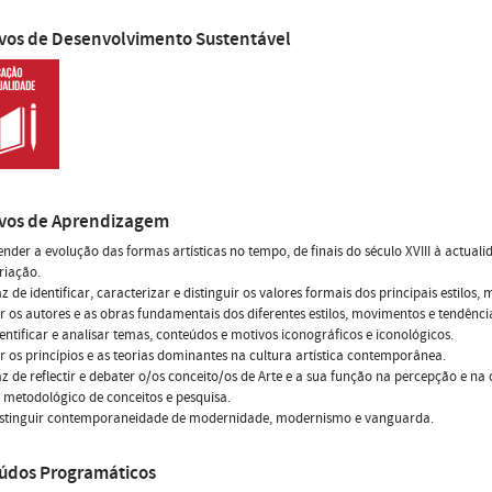
ivos de Desenvolvimento Sustentável
ivos de Aprendizagem
der a evolução das formas artísticas no tempo, de finais do século XVIII à actuali
riação.
z de identificar, caracterizar e distinguir os valores formais dos principais estilo
 os autores e as obras fundamentais dos diferentes estilos, movimentos e tendências
entificar e analisar temas, conteúdos e motivos iconográficos e iconológicos.
 os princípios e as teorias dominantes na cultura artística contemporânea.
z de reflectir e debater o/os conceito/os de Arte e a sua função na percepção e 
metodológico de conceitos e pesquisa.
istinguir contemporaneidade de modernidade, modernismo e vanguarda.
údos Programáticos