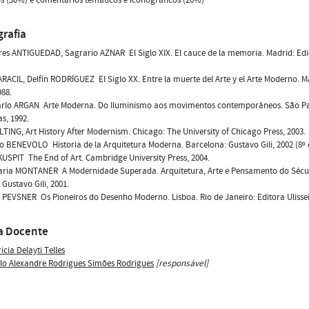
grafia
res ANTIGUEDAD, Sagrario AZNAR  El Siglo XIX. El cauce de la memoria. Madrid: Edi
ARACIL, Delfín RODRÍGUEZ  El Siglo XX. Entre la muerte del Arte y el Arte Moderno. M
988.
Carlo ARGAN  Arte Moderna. Do Iluminismo aos movimentos contemporâneos. São 
as, 1992.
TING, Art History After Modernism. Chicago: The University of Chicago Press, 2003.
 BENEVOLO  Historia de la Arquitetura Moderna. Barcelona: Gustavo Gili, 2002 (8º e
USPIT  The End of Art. Cambridge University Press, 2004.
ria MONTANER  A Modernidade Superada. Arquitetura, Arte e Pensamento do Sécu
 Gustavo Gili, 2001.
 PEVSNER  Os Pioneiros do Desenho Moderno. Lisboa. Rio de Janeiro: Editora Ulisseia
a Docente
icia Delayti Telles
lo Alexandre Rodrigues Simões Rodrigues
[responsável]