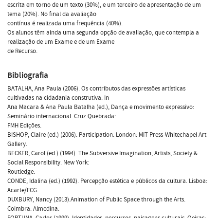
escrita em torno de um texto (30%), e um terceiro de apresentação de um
tema (20%). No final da avaliação
contínua é realizada uma frequência (40%).
Os alunos têm ainda uma segunda opção de avaliação, que contempla a
realização de um Exame e de um Exame
de Recurso.
Bibliografia
BATALHA, Ana Paula (2006). Os contributos das expressões artísticas
cultivadas na cidadania construtiva. In
Ana Macara & Ana Paula Batalha (ed.), Dança e movimento expressivo:
Seminário internacional. Cruz Quebrada:
FMH Edições.
BISHOP, Claire (ed.) (2006). Participation. London: MIT Press-Whitechapel Art
Gallery.
BECKER, Carol (ed.) (1994). The Subversive Imagination, Artists, Society &
Social Responsibility. New York:
Routledge.
CONDE, Idalina (ed.) (1992). Percepção estética e públicos da cultura. Lisboa:
Acarte/FCG.
DUXBURY, Nancy (2013).Animation of Public Space through the Arts.
Coimbra: Almedina.
FORTUNA, Carlos (1999). Identidades, percursos, paisagens culturais. Oeiras: