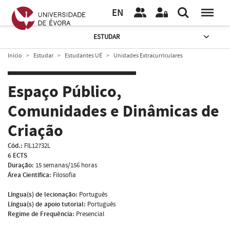
EN
ESTUDAR
Início
Estudar
Estudantes UÉ
Unidades Extracurriculares
Espaço Público,
Comunidades e Dinâmicas de
Criação
Cód.:
FIL12732L
6 ECTS
Duração:
15 semanas/156 horas
Área Científica:
Filosofia
Língua(s) de lecionação:
Português
Língua(s) de apoio tutorial:
Português
Regime de Frequência:
Presencial