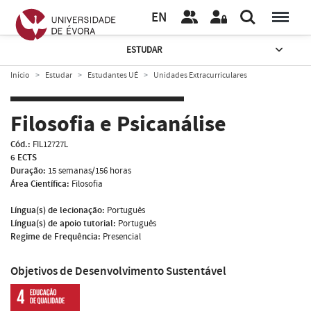
EN
ESTUDAR
Início
Estudar
Estudantes UÉ
Unidades Extracurriculares
Filosofia e Psicanálise
Cód.:
FIL12727L
6 ECTS
Duração:
15 semanas/156 horas
Área Científica:
Filosofia
Língua(s) de lecionação:
Português
Língua(s) de apoio tutorial:
Português
Regime de Frequência:
Presencial
Objetivos de Desenvolvimento Sustentável