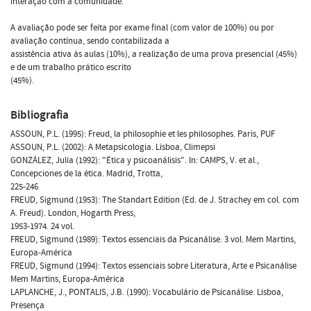
interação com a comunidade.
A avaliação pode ser feita por exame final (com valor de 100%) ou por
avaliação contínua, sendo contabilizada a
assistência ativa às aulas (10%), a realização de uma prova presencial (45%)
e de um trabalho prático escrito
(45%).
Bibliografia
ASSOUN, P.L. (1995): Freud, la philosophie et les philosophes. Paris, PUF
ASSOUN, P.L. (2002): A Metapsicologia. Lisboa, Climepsi
GONZÁLEZ, Julia (1992): "Ética y psicoanálisis". In: CAMPS, V. et al.,
Concepciones de la ética. Madrid, Trotta,
225-246
FREUD, Sigmund (1953): The Standart Edition (Ed. de J. Strachey em col. com
A. Freud). London, Hogarth Press,
1953-1974. 24 vol.
FREUD, Sigmund (1989): Textos essenciais da Psicanálise. 3 vol. Mem Martins,
Europa-América
FREUD, Sigmund (1994): Textos essenciais sobre Literatura, Arte e Psicanálise
Mem Martins, Europa-América
LAPLANCHE, J., PONTALIS, J.B. (1990): Vocabulário de Psicanálise. Lisboa,
Presença