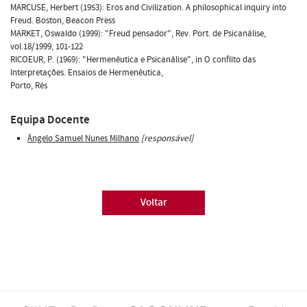
MARCUSE, Herbert (1953): Eros and Civilization. A philosophical inquiry into
Freud. Boston, Beacon Press
MARKET, Oswaldo (1999): "Freud pensador", Rev. Port. de Psicanálise,
vol.18/1999, 101-122
RICOEUR, P. (1969): "Hermenêutica e Psicanálise", in O conflito das
Interpretações. Ensaios de Hermenêutica,
Porto, Rés
Equipa Docente
Ângelo Samuel Nunes Milhano
[responsável]
Voltar