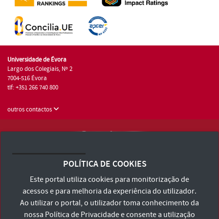
Universidade de Évora
Largo dos Colegiais, Nº 2
7004-516 Évora
tlf: +351 266 740 800
outros contactos
Universidade de Évora © 2026
Consulte os Termos e Condições e Política de Privacidade
POLÍTICA DE COOKIES
Declaração de Acessibilidade
Este portal utiliza cookies para monitorização de
acessos e para melhoria da experiência do utilizador.
Ao utilizar o portal, o utilizador toma conhecimento da
nossa
Política de Privacidade
e consente a utilização