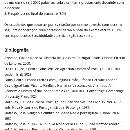
de um ensaio (até 2000 palavras) sobre um tema previamente discutido com
o docente.
3. Frequência no final do semestre (50%).
Os estudantes que optarem por avaliação por exame deverão considerar a
seguinte ponderação: 90% corresponderão à nota do exame escrito + 10 %
correspondentes à assiduidade e participação nas aulas.
Bibliografia
Azevedo, Carlos Moreira. História Religiosa de Portugal. 3 vols. Lisboa: Círculo
de Leitores, 2000.
Freire, Dulce, e Pedro Lains, eds. An Agrarian History of Portugal, 1000-2000.
Leiden: Brill, 2016.
Lains, Pedro, Leonor Freire Costa, Regina Grafe, Alfonso Herranz-Loncán,
David Igual-Luis, Vicente Pinilla, e Hermínia Vasconcelos Vilar, eds. An
Economic History of the Iberian Peninsula, 700?2000. Cambridge: Cambridge
University Press, 2024.
Marques, A. H. de Oliveira. Portugal na Crise dos Séculos XIV e XV. Vol. 4. 12
vols. Nova História de Portugal. Lisboa: Presença, 1987.
Mattoso, José. Religião e cultura na Idade Média portuguesa. Lisboa: INCM,
1982.
Mattoso, José. ?1096-1325?. In «A Monarquia Feudal», José Mattoso (coord.),
vol. 2. História de Portugal. Lisboa: Círculo de Leitores, 1993.