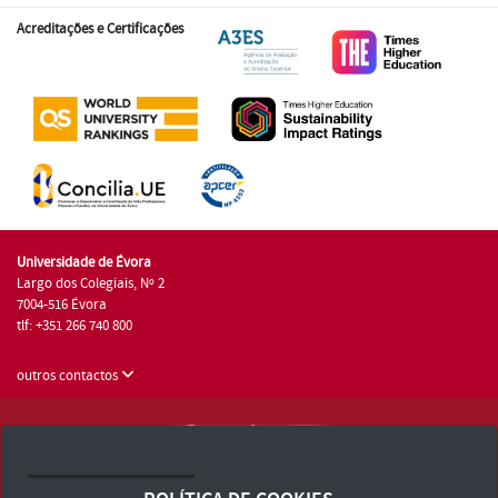
Acreditações e Certificações
Universidade de Évora
Largo dos Colegiais, Nº 2
7004-516 Évora
tlf: +351 266 740 800
outros contactos
Universidade de Évora © 2026
Consulte os Termos e Condições e Política de Privacidade