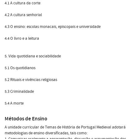
4.1 A cultura da corte
4.2 A cultura senhorial
4.3 O ensino: escolas monacais, episcopais e universidade
4.4 O livro e a leitura
5. Vida quotidiana e sociabilidade
5.1 Os quotidianos
5.2 Rituais e vivências religiosas
5.3 Criminalidade
5.4 A morte
Métodos de Ensino
A unidade curricular de Temas de História de Portugal Medieval adotará
metodologias de ensino diversificadas, tais como:
1. Comunicar oralmente a apresentação, discussão e argumentação dos