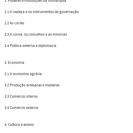
2. Poderes e instituições da monarquia
2.1 A realeza e os instrumentos de governação
2.2 As cortes
2.3 A coroa, os concelhos e as minorias
2.4 Política externa e diplomacia
3. Economia
3.1 A economia agrária
3.2 Produção artesanal e mesteres
3.3 Comércio interno
3.4 Comércio externo
4. Cultura e ensino