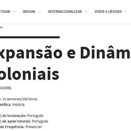
STIGAR
INOVAR
INTERNACIONALIZAR
VIVER A UÉVORA
es
xpansão e Dinâm
oloniais
S02398L
:
15 semanas/156 horas
ntífica:
História
) de lecionação:
Português
) de apoio tutorial:
Português
de Frequência:
Presencial