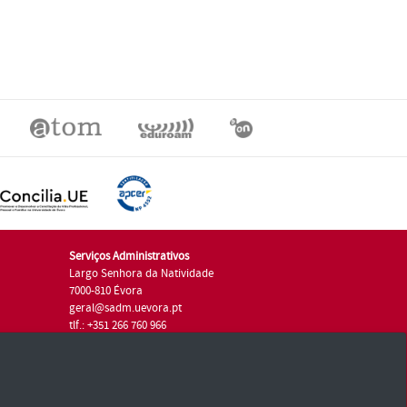
Serviços Administrativos
Largo Senhora da Natividade
7000-810 Évora
geral@sadm.uevora.pt
tlf.: +351 266 760 966