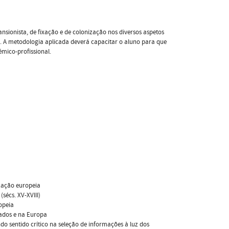
sionista, de fixação e de colonização nos diversos aspetos
ia. A metodologia aplicada deverá capacitar o aluno para que
émico-profissional.
ização europeia
sécs. XV-XVIII)
ropeia
zados e na Europa
do sentido crítico na seleção de informações à luz dos