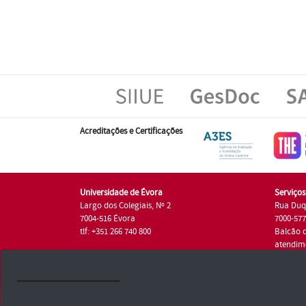
Acreditações e Certificações
Universidade de Évora
Serviço
Largo dos Colegiais, Nº 2
Rua Duq
7004-516 Évora
7000-57
tlf: +351 266 740 800
Balcão 
atendim
tlf.: +35