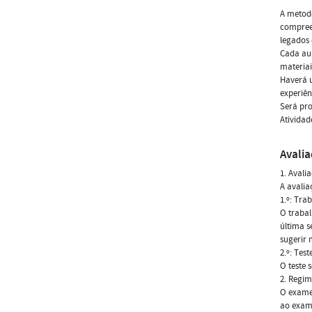
A metodo
compreen
legados 
Cada aul
materiai
Haverá u
experiên
Será pro
Atividad
Avali
1. Avali
A avalia
1.º: Tra
O trabal
última s
sugerir 
2.º: Test
O teste 
2. Regim
O exame 
ao exame