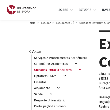
SOBRE
ESTUDAR
INVE
Início
Estudar
Estudantes UÉ
Unidades Extracurricular
E
Voltar
C
Serviços e Procedimentos Académicos
Calendários Académicos
Unidades Extracurriculares
Cód.:
HI
Optativas Livres
6 ECTS
Ementas
Duração
Área Cie
Alojamento
Saúde
Língua(s
Desporto Universitário
Língua(s
Participação Estudantil
Regime 