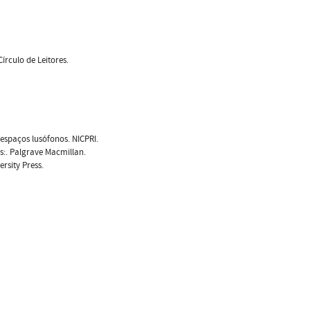
Círculo de Leitores.
 espaços lusófonos. NICPRI.
es:. Palgrave Macmillan.
rsity Press.