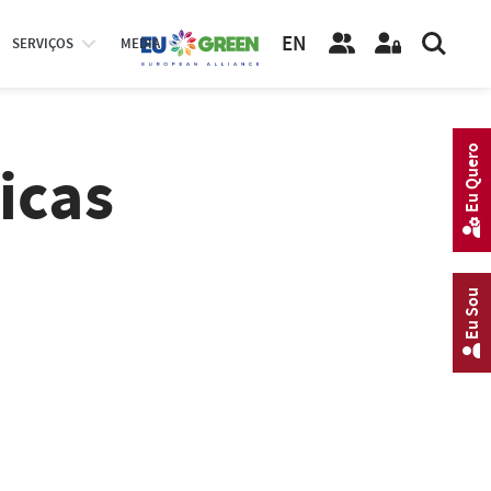
EN
SERVIÇOS
MEDIA
Eu Quero
icas
Eu Sou