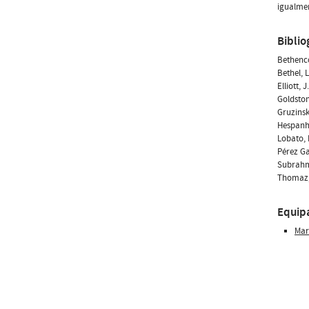
igualmen
Biblio
Bethenco
Bethel, L
Elliott, 
Goldston
Gruzinsk
Hespanha
Lobato, 
Pérez Ga
Subrahma
Thomaz, 
Equip
Mar