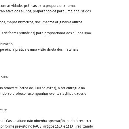
a com atividades práticas para proporcionar uma
ação ativa dos alunos, preparando-os para uma análise dos
os, mapas históricos, documentos originais e outros
itais de fontes primárias) para proporcionar aos alunos uma
lonização
periência prática e uma visão direta dos materiais
o 50%
do semestre (cerca de 3000 palavras), a ser entregue na
tindo ao professor acompanhar eventuais dificuldades e
estre
final. Caso o aluno não obtenha aprovação, poderá recorrer
nforme previsto no RAUE, artigos 110.º e 111.º), realizando