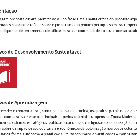
entação
gem proposta deverá permitir ao aluno fazer uma análise critica do processo expan
edades coloniais e refletir sobre o pioneirismo da política portuguesa extraeurope
o disponha de ferramentas científicas para dar continuidade ao seu processo acad
ivos de Desenvolvimento Sustentável
ivos de Aprendizagem
eender e contextualizar, numa perspetiva diacrónica, os quadros gerais da colon
sar comparativamente os principais impérios coloniais europeus na Época Moderna (
ificar os sistemas estratégicos, políticos, económicos e religiosos da colonização eu
tir sobre os impactos socioculturais e económicos da colonização nos povos coloni
isar de forma autónoma e planificada, utilizando meios diversificados e manifestan