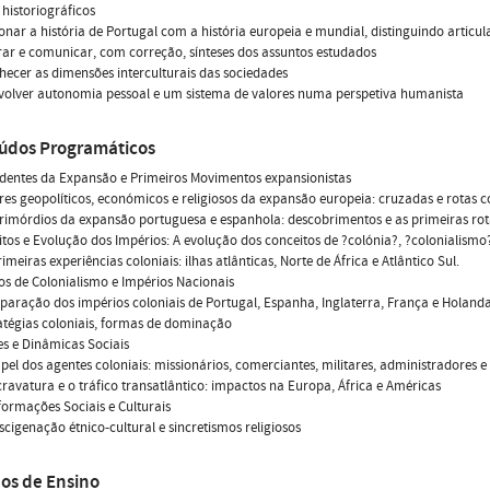
historiográficos
ionar a história de Portugal com a história europeia e mundial, distinguindo articul
rar e comunicar, com correção, sínteses dos assuntos estudados
hecer as dimensões interculturais das sociedades
volver autonomia pessoal e um sistema de valores numa perspetiva humanista
údos Programáticos
dentes da Expansão e Primeiros Movimentos expansionistas
ores geopolíticos, económicos e religiosos da expansão europeia: cruzadas e rotas c
primórdios da expansão portuguesa e espanhola: descobrimentos e as primeiras ro
itos e Evolução dos Impérios: A evolução dos conceitos de ?colónia?, ?colonialismo
rimeiras experiências coloniais: ilhas atlânticas, Norte de África e Atlântico Sul.
os de Colonialismo e Impérios Nacionais
paração dos impérios coloniais de Portugal, Espanha, Inglaterra, França e Holand
ratégias coloniais, formas de dominação
es e Dinâmicas Sociais
apel dos agentes coloniais: missionários, comerciantes, militares, administradores 
scravatura e o tráfico transatlântico: impactos na Europa, África e Américas
formações Sociais e Culturais
iscigenação étnico-cultural e sincretismos religiosos
os de Ensino