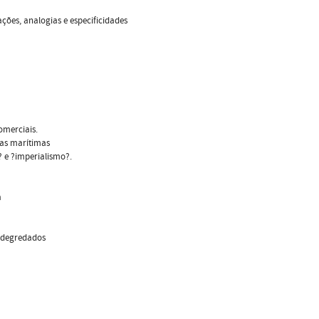
ações, analogias e especificidades
omerciais.
tas marítimas
? e ?imperialismo?.
a
e degredados