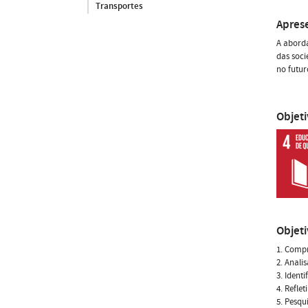
Transportes
Apres
A aborda
das soci
no futur
Objet
Objet
1. Compr
2. Anali
3. Ident
4. Refle
5. Pesqu