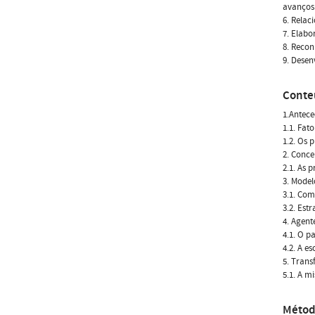
avanços 
6. Relac
7. Elabo
8. Recon
9. Desen
Conte
1.Antece
1.1. Fat
1.2. Os 
2. Conce
2.1. As p
3. Model
3.1. Com
3.2. Est
4. Agent
4.1. O p
4.2. A e
5. Trans
5.1. A m
Métod