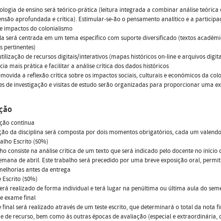
logia de ensino será teórico-prática (leitura integrada a combinar análise teóric
são aprofundada e crítica). Estimular-se-ão o pensamento analítico e a particip
e impactos do colonialismo
a será centrada em um tema específico com suporte diversificado (textos académic
s pertinentes)
tilização de recursos digitais/interativos (mapas históricos on-line e arquivos dig
cia mais prática e facilitar a análise crítica dos dados históricos
movida a reflexão crítica sobre os impactos sociais, culturais e económicos da co
es de investigação e visitas de estudo serão organizadas para proporcionar uma ex
ação
ação contínua
ção da disciplina será composta por dois momentos obrigatórios, cada um valend
balho Escrito (50%)
ho consiste na análise crítica de um texto que será indicado pelo docente no início 
emana de abril. Este trabalho será precedido por uma breve exposição oral, permi
melhorias antes da entrega
e Escrito (50%)
será realizado de forma individual e terá lugar na penúltima ou última aula do sem
e exame final
final será realizado através de um teste escrito, que determinará o total da nota 
 de recurso, bem como às outras épocas de avaliação (especial e extraordinária, co