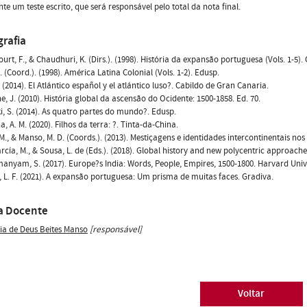
te um teste escrito, que será responsável pelo total da nota final.
grafia
urt, F., & Chaudhuri, K. (Dirs.). (1998). História da expansão portuguesa (Vols. 1-5). 
. (Coord.). (1998). América Latina Colonial (Vols. 1-2). Edusp.
J. (2014). El Atlántico español y el atlántico luso?. Cabildo de Gran Canaria.
e, J. (2010). História global da ascensão do Ocidente: 1500-1858. Ed. 70.
i, S. (2014). As quatro partes do mundo?. Edusp.
, A. M. (2020). Filhos da terra: ?. Tinta-da-China.
M., & Manso, M. D. (Coords.). (2013). Mestiçagens e identidades intercontinentais nos
rcía, M., & Sousa, L. de (Eds.). (2018). Global history and new polycentric approach
nyam, S. (2017). Europe?s India: Words, People, Empires, 1500-1800. Harvard Unive
L. F. (2021). A expansão portuguesa: Um prisma de muitas faces. Gradiva.
a Docente
ia de Deus Beites Manso
[responsável]
Voltar