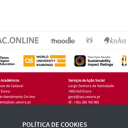
s Académicos
Serviços de Ação Social
ues de Cadaval
Largo Senhora da Natividade
7 Évora
7000-810 Évora
de Atendimento On-line
geral@sas.uevora.pt
ento@sac.uevora.pt
tlf.: +351 266 760 960
1 266 760 220
POLÍTICA DE COOKIES