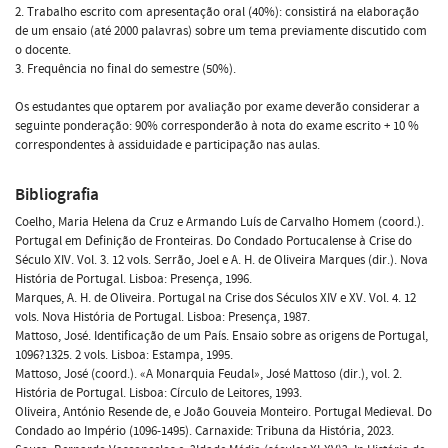
2. Trabalho escrito com apresentação oral (40%): consistirá na elaboração
de um ensaio (até 2000 palavras) sobre um tema previamente discutido com
o docente.
3. Frequência no final do semestre (50%).
Os estudantes que optarem por avaliação por exame deverão considerar a
seguinte ponderação: 90% corresponderão à nota do exame escrito + 10 %
correspondentes à assiduidade e participação nas aulas.
Bibliografia
Coelho, Maria Helena da Cruz e Armando Luís de Carvalho Homem (coord.).
Portugal em Definição de Fronteiras. Do Condado Portucalense à Crise do
Século XIV. Vol. 3. 12 vols. Serrão, Joel e A. H. de Oliveira Marques (dir.). Nova
História de Portugal. Lisboa: Presença, 1996.
Marques, A. H. de Oliveira. Portugal na Crise dos Séculos XIV e XV. Vol. 4. 12
vols. Nova História de Portugal. Lisboa: Presença, 1987.
Mattoso, José. Identificação de um País. Ensaio sobre as origens de Portugal,
1096?1325. 2 vols. Lisboa: Estampa, 1995.
Mattoso, José (coord.). «A Monarquia Feudal», José Mattoso (dir.), vol. 2.
História de Portugal. Lisboa: Círculo de Leitores, 1993.
Oliveira, António Resende de, e João Gouveia Monteiro. Portugal Medieval. Do
Condado ao Império (1096-1495). Carnaxide: Tribuna da História, 2023.