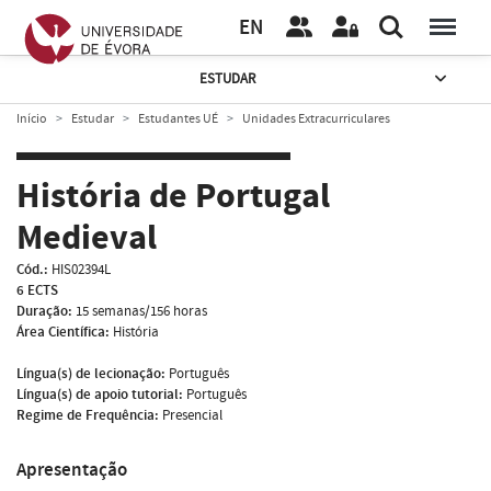
EN
ESTUDAR
Início
Estudar
Estudantes UÉ
Unidades Extracurriculares
História de Portugal
Medieval
Cód.:
HIS02394L
6 ECTS
Duração:
15 semanas/156 horas
Área Científica:
História
Língua(s) de lecionação:
Português
Língua(s) de apoio tutorial:
Português
Regime de Frequência:
Presencial
Apresentação