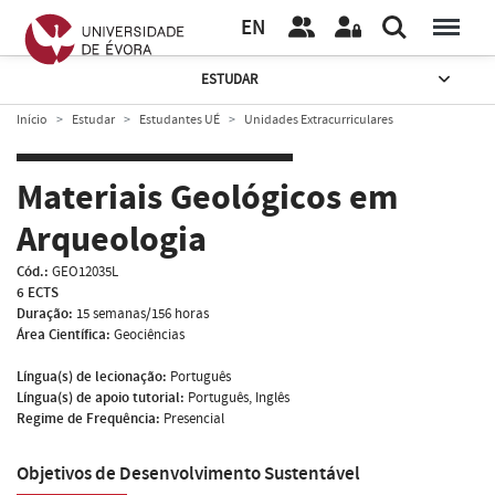
EN
ESTUDAR
Início
Estudar
Estudantes UÉ
Unidades Extracurriculares
Materiais Geológicos em
Arqueologia
Cód.:
GEO12035L
6 ECTS
Duração:
15 semanas/156 horas
Área Científica:
Geociências
Língua(s) de lecionação:
Português
Língua(s) de apoio tutorial:
Português, Inglês
Regime de Frequência:
Presencial
Objetivos de Desenvolvimento Sustentável