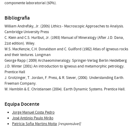
componente laboratorial (50%).
Bibliografia
William Andrefsky, Jr. (2005) Lithics - Macroscopic Approaches to Analysis.
Cambridge University Press
C. Klein and C.S. Hurlbut, Jr. (1993) Manual of Mineralogy (After J.D. Dana,
21st edition). Wiley.
W.S. MacKenzie, C.H. Donaldson and C. Guilford (1982) Atlas of igneous rocks
and their textures. Longman
George Rapp ( 2009) Archaeomineralogy. Springer-Verlag Berlin Heidelberg
J.D. Winter (2001) An introduction to igneous and metamorphic petrology.
Prentice Hall
J. Grotzinger, T. Jordan, F. Press, & R. Siever, (2006). Understanding Earth.
Freeman Company.
W. Hamblin & E. Christiansen (2004). Earth Dynamic Systems. Prentice Hall.
Equipa Docente
Jorge Manuel Costa Pedro
José António Paulo Mirão
Patrícia Sofia Martins Moita
[responsável]