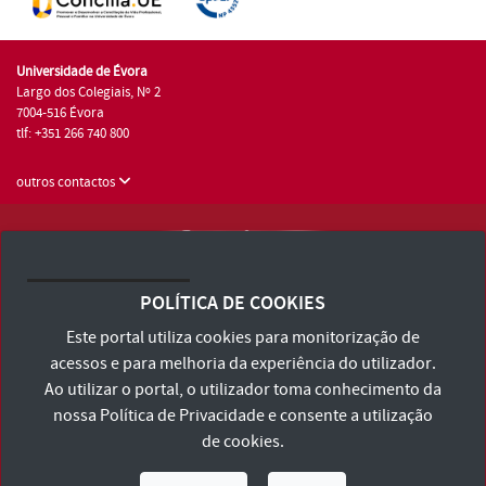
Universidade de Évora
Largo dos Colegiais, Nº 2
7004-516 Évora
tlf: +351 266 740 800
outros contactos
Universidade de Évora © 2026
Consulte os Termos e Condições e Política de Privacidade
POLÍTICA DE COOKIES
Declaração de Acessibilidade
Este portal utiliza cookies para monitorização de
acessos e para melhoria da experiência do utilizador.
Ao utilizar o portal, o utilizador toma conhecimento da
nossa
Política de Privacidade
e consente a utilização
de cookies.