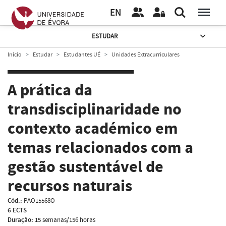
EN
ESTUDAR
Início
Estudar
Estudantes UÉ
Unidades Extracurriculares
A prática da
transdisciplinaridade no
contexto académico em
temas relacionados com a
gestão sustentável de
recursos naturais
Cód.:
PAO15568O
6 ECTS
Duração:
15 semanas/156 horas