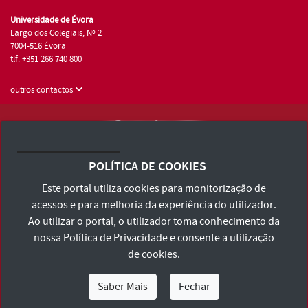
Universidade de Évora
Largo dos Colegiais, Nº 2
7004-516 Évora
tlf: +351 266 740 800
outros contactos
Universidade de Évora © 2026
Consulte os Termos e Condições e Política de Privacidade
POLÍTICA DE COOKIES
Declaração de Acessibilidade
Este portal utiliza cookies para monitorização de
acessos e para melhoria da experiência do utilizador.
Ao utilizar o portal, o utilizador toma conhecimento da
nossa
Política de Privacidade
e consente a utilização
de cookies.
Saber Mais
Fechar