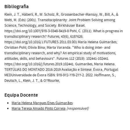
Bibliografia
Klein, J. T., Häberli, R., W. Scholz, R., Grossenbacher-Mansuy, W., Bill, A., &
Welti, M. (Eds) (2001). Transdisciplinarity: Joint Problem Solving among
Science, Technology, and Society. Birkhäuser Basel.
https://doi.org/10.1007/978-3-0348-8419-8 Pohl, C. (2011). What is progress in
transdisciplinary research? Futures, 43(6), 618?626.
https://doi.org/10.1016/J.FUTURES.2011.03.001 Maria Helena Guimarães;
Christian Pohl; Olivia Bina; Marta Varanda. "Who is doing inter- and
transdisciplinary research, and why? An empirical study of motivations,
attitudes, skills, and behaviours". Futures 112 (2019): 102441-102441.
https://doi.org/10.1016/j.futures.2019.102441. Guimarães, Maria Helena.
TERTÚLIAS DO MONTADO 2016-2019 Avaliação e Síntese. Évora, Portugal:
MEDUniversidade de Évora ISBN: 978-972-778-277-2. 2022. Hoffmann, S.,
Deutsch, L., Klein, J. T., & O?Rourke,
Equipa Docente
Maria Helena Marques Enes Guimarães
Maria Teresa Amado Pinto Correia
[responsável]