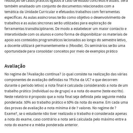
resolução de casos práticos ligados a caso de estudo concretos e atuais. Será
também analisado um conjunto de documentos relacionados com a
temática da Unidade Curricular e efetuados trabalhos com ferramentas
especificas. As aulas assíncronas terão como objetivo o desenvolvimento de
trabalhos e as aulas síncronas serão utilizadas para exploração de
ferramentas transdisciplinares. De modo a estabelecer um maior contacto e
interatividade com os alunos e como forma de disponibilizar os materiais de
apoio aos conteúdos programáticos lecionados ao longo do semestre letivo,
a docente utilizará permanentemente o (Moodle). Os seminários serão uma
oportunidade para consolidar conceitos por meio de exemplos prático
Avaliação
No regime de ?Avaliação contínua? (o qual consiste na realização das várias
componentes de avaliação definidas na ?Ficha da UC? e que decorrem
durante o período letivo) a nota final é calculada considerando a nota de um
trabalho prático (individual ou de grupo) e a nota do exame (teste escrito).
Neste relatório é proposto que a nota final seja definida pela seguinte média
ponderada: 50% ao trabalho prático e 50% da nota do exame. Em cada uma
das provas de avaliação a nota mínima é de 7 valores. No regime de ?
Exame?, se o estudante não tiver realizado o trabalho é considerada apenas
a nota do exame, caso contrário a nota será calculada pelo máximo entre a
nota do exame e a média ponderada anterior.