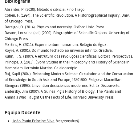
Bibliografia
Abrantes, P. (2020). Método e ciência. Fino Traço.
Cohen, F. (1994). The Scientific Revolution: A Historiographical Inquiry. Univ.
of Chicago Press.
Darrigol, O. (2014). Physics and necessity. Oxford Univ. Press.
Daston, Lorraine (ed.) (2000). Biographies of Scientific Objects. University of
Chicago Press.
Martins, H. (2011). Experimentum humanum. Relógio de Água.
Koyré, A. (2001). Do mundo fechado ao universo infinito. Gradiva.
Kuhn, T. S. (1997). A estrutura das revoluções científicas. Editora Perspectivas.
Príncipe, J. (2015). Évora Studies in the Philosophy and History of Science In
Memoriam Hermínio Martins. Caleidoscópio.
Raj, Kapil (2007). Relocating Modern Science: Circulation and the Construction
of Knowledge in South Asia and Europe, 16501900. Palgrave Macmillan.
Stengers (1993). Linvention des sciences modernes. Ed. La Découverte.
Endersby, Jim (2007). A Guinea Pig's History of Biology: The Plants and
Animals Who Taught Us the Facts of Life. Harvard University Press.
Equipa Docente
João Paulo Príncipe Silva
[responsável]