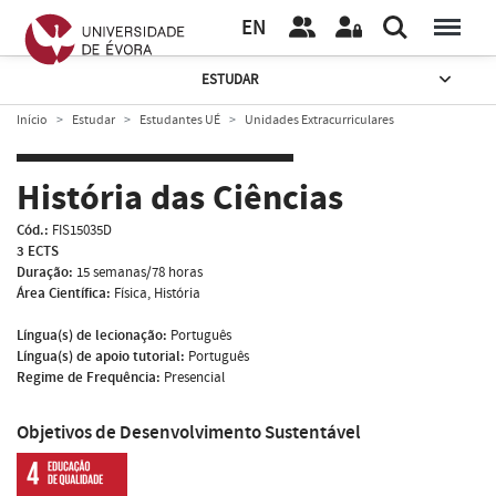
EN
ESTUDAR
Início
Estudar
Estudantes UÉ
Unidades Extracurriculares
História das Ciências
Cód.:
FIS15035D
3 ECTS
Duração:
15 semanas/78 horas
Área Científica:
Física, História
Língua(s) de lecionação:
Português
Língua(s) de apoio tutorial:
Português
Regime de Frequência:
Presencial
Objetivos de Desenvolvimento Sustentável