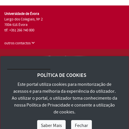
Universidade de Évora
Largo dos Colegiais, Nº 2
7004-516 Évora
tlf: +351 266 740 800
outros contactos
Universidade de Évora © 2026
Consulte os Termos e Condições e Política de Privacidade
POLÍTICA DE COOKIES
Declaração de Acessibilidade
Este portal utiliza cookies para monitorização de
acessos e para melhoria da experiência do utilizador.
Ao utilizar o portal, o utilizador toma conhecimento da
nossa
Política de Privacidade
e consente a utilização
de cookies.
Saber Mais
Fechar