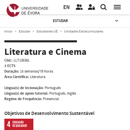
EN
ESTUDAR
Início
Estudar
Estudantes UÉ
Unidades Extracurriculares
Literatura e Cinema
Cód.:
LLT13636L
3 ECTS
Duração:
15 semanas/78 horas
Área Científica:
Literatura
Língua(s) de lecionação:
Português
Língua(s) de apoio tutorial:
Português, Inglês
Regime de Frequência:
Presencial
Objetivos de Desenvolvimento Sustentável