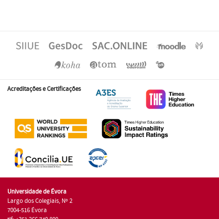
Acreditações e Certificações
Universidade de Évora
Largo dos Colegiais, Nº 2
7004-516 Évora