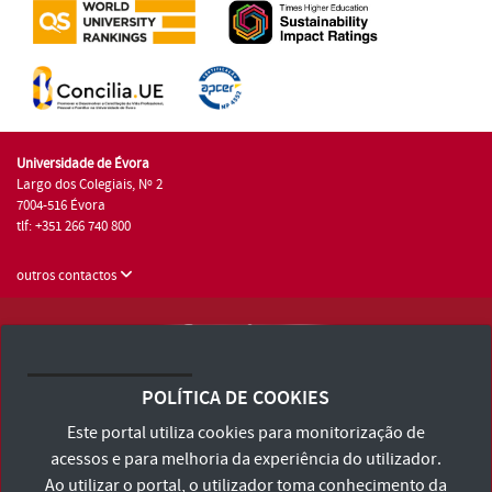
Universidade de Évora
Largo dos Colegiais, Nº 2
7004-516 Évora
tlf: +351 266 740 800
outros contactos
Universidade de Évora © 2026
Consulte os Termos e Condições e Política de Privacidade
POLÍTICA DE COOKIES
Declaração de Acessibilidade
Este portal utiliza cookies para monitorização de
acessos e para melhoria da experiência do utilizador.
Ao utilizar o portal, o utilizador toma conhecimento da