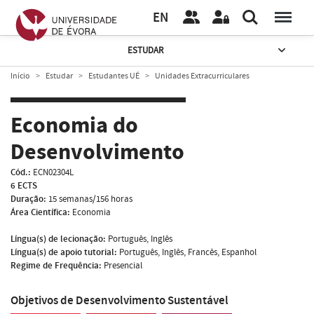
EN
ESTUDAR
Início
Estudar
Estudantes UÉ
Unidades Extracurriculares
Economia do
Desenvolvimento
Cód.:
ECN02304L
6 ECTS
Duração:
15 semanas/156 horas
Área Científica:
Economia
Língua(s) de lecionação:
Português, Inglês
Língua(s) de apoio tutorial:
Português, Inglês, Francês, Espanhol
Regime de Frequência:
Presencial
Objetivos de Desenvolvimento Sustentável