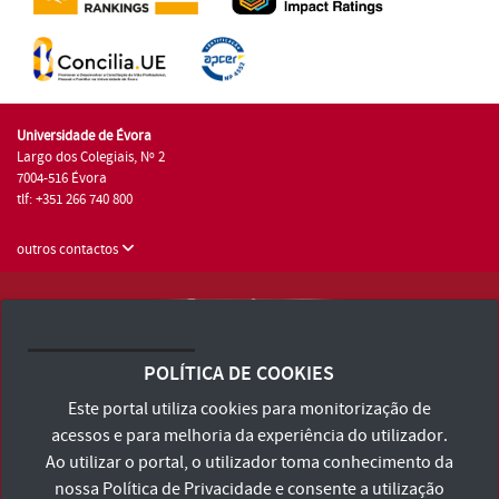
Universidade de Évora
Largo dos Colegiais, Nº 2
7004-516 Évora
tlf: +351 266 740 800
outros contactos
Universidade de Évora © 2026
Consulte os Termos e Condições e Política de Privacidade
POLÍTICA DE COOKIES
Declaração de Acessibilidade
Este portal utiliza cookies para monitorização de
acessos e para melhoria da experiência do utilizador.
Ao utilizar o portal, o utilizador toma conhecimento da
nossa
Política de Privacidade
e consente a utilização