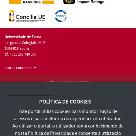
Universidade de Évora
Largo dos Colegiais, Nº 2
7004-516 Évora
tlf: +351 266 740 800
outros contactos
Universidade de Évora © 2026
Consulte os Termos e Condições e Política de Privacidade
POLÍTICA DE COOKIES
Declaração de Acessibilidade
Este portal utiliza cookies para monitorização de
acessos e para melhoria da experiência do utilizador.
Ao utilizar o portal, o utilizador toma conhecimento da
nossa
Política de Privacidade
e consente a utilização