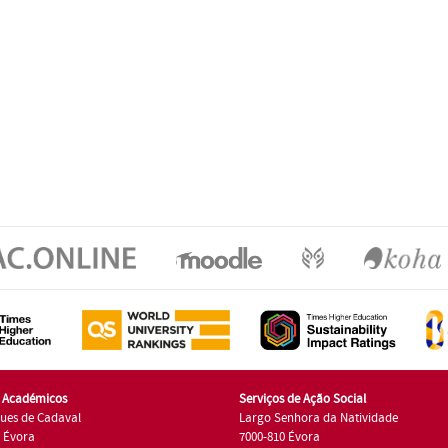
s Académicos
Serviços de Ação Social
ues de Cadaval
Largo Senhora da Natividade
7 Évora
7000-810 Évora