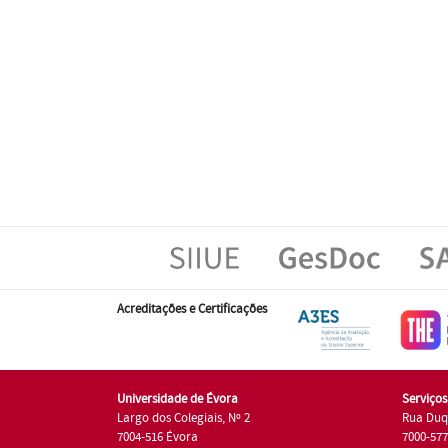
Acreditações e Certificações
Universidade de Évora
Serviço
Largo dos Colegiais, Nº 2
Rua Duq
7004-516 Évora
7000-57