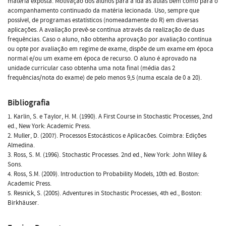
matéria exposta. Motivação dos alunos para a ida às aulas bem como para o
acompanhamento continuado da matéria lecionada. Uso, sempre que
possível, de programas estatísticos (nomeadamente do R) em diversas
aplicações. A avaliação prevê-se contínua através da realização de duas
frequências. Caso o aluno, não obtenha aprovação por avaliação contínua
ou opte por avaliação em regime de exame, dispõe de um exame em época
normal e/ou um exame em época de recurso. O aluno é aprovado na
unidade curricular caso obtenha uma nota final (média das 2
frequências/nota do exame) de pelo menos 9,5 (numa escala de 0 a 20).
Bibliografia
1. Karlin, S. e Taylor, H. M. (1990). A First Course in Stochastic Processes, 2nd
ed., New York: Academic Press.
2. Muller, D. (2007). Processos Estocásticos e Aplicacões. Coimbra: Edições
Almedina.
3. Ross, S. M. (1996). Stochastic Processes. 2nd ed., New York: John Wiley &
Sons.
4. Ross, S.M. (2009). Introduction to Probability Models, 10th ed. Boston:
Academic Press.
5. Resnick, S. (2005). Adventures in Stochastic Processes, 4th ed., Boston:
Birkhäuser.