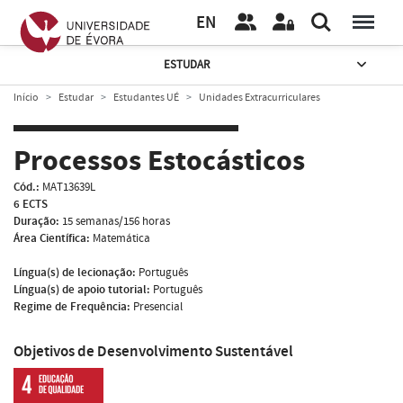
EN
ESTUDAR
Início
Estudar
Estudantes UÉ
Unidades Extracurriculares
Processos Estocásticos
Cód.:
MAT13639L
6 ECTS
Duração:
15 semanas/156 horas
Área Científica:
Matemática
Língua(s) de lecionação:
Português
Língua(s) de apoio tutorial:
Português
Regime de Frequência:
Presencial
Objetivos de Desenvolvimento Sustentável