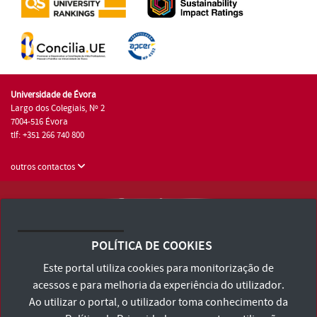
Universidade de Évora
Largo dos Colegiais, Nº 2
7004-516 Évora
tlf: +351 266 740 800
outros contactos
Universidade de Évora © 2026
Consulte os Termos e Condições e Política de Privacidade
POLÍTICA DE COOKIES
Declaração de Acessibilidade
Este portal utiliza cookies para monitorização de
acessos e para melhoria da experiência do utilizador.
Ao utilizar o portal, o utilizador toma conhecimento da