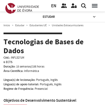
EN
ESTUDAR
Início
Estudar
Estudantes UÉ
Unidades Extracurriculares
Tecnologias de Bases de
Dados
Cód.:
INF13271M
6 ECTS
Duração:
15 semanas/156 horas
Área Científica:
Informática
Língua(s) de lecionação:
Português, Inglês
Língua(s) de apoio tutorial:
Português, Inglês
Regime de Frequência:
Presencial
Objetivos de Desenvolvimento Sustentável