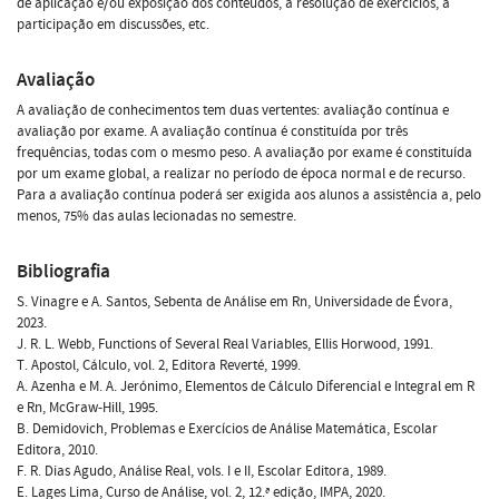
de aplicação e/ou exposição dos conteúdos, a resolução de exercícios, a
participação em discussões, etc.
Avaliação
A avaliação de conhecimentos tem duas vertentes: avaliação contínua e
avaliação por exame. A avaliação contínua é constituída por três
frequências, todas com o mesmo peso. A avaliação por exame é constituída
por um exame global, a realizar no período de época normal e de recurso.
Para a avaliação contínua poderá ser exigida aos alunos a assistência a, pelo
menos, 75% das aulas lecionadas no semestre.
Bibliografia
S. Vinagre e A. Santos, Sebenta de Análise em Rn, Universidade de Évora,
2023.
J. R. L. Webb, Functions of Several Real Variables, Ellis Horwood, 1991.
T. Apostol, Cálculo, vol. 2, Editora Reverté, 1999.
A. Azenha e M. A. Jerónimo, Elementos de Cálculo Diferencial e Integral em R
e Rn, McGraw-Hill, 1995.
B. Demidovich, Problemas e Exercícios de Análise Matemática, Escolar
Editora, 2010.
F. R. Dias Agudo, Análise Real, vols. I e II, Escolar Editora, 1989.
E. Lages Lima, Curso de Análise, vol. 2, 12.ª edição, IMPA, 2020.