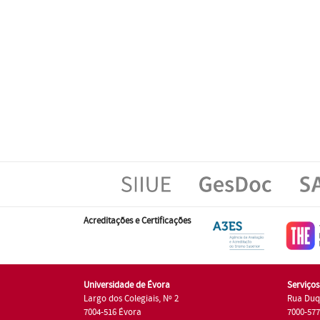
Acreditações e Certificações
Universidade de Évora
Serviço
Largo dos Colegiais, Nº 2
Rua Duq
7004-516 Évora
7000-57