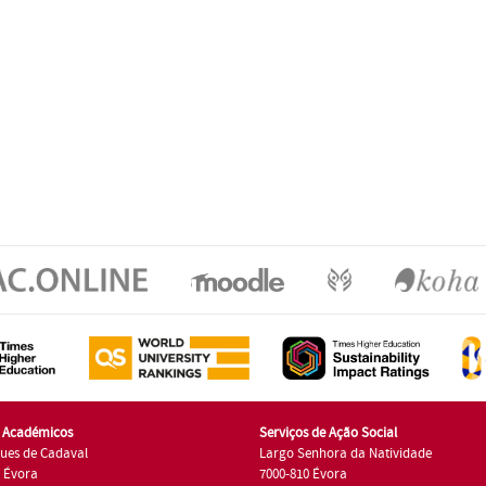
s Académicos
Serviços de Ação Social
ues de Cadaval
Largo Senhora da Natividade
7 Évora
7000-810 Évora