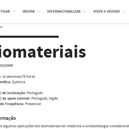
STIGAR
INOVAR
INTERNACIONALIZAR
VIVER A UÉVORA
es
iomateriais
I02599M
:
15 semanas/78 horas
ntífica:
Química
) de lecionação:
Português
) de apoio tutorial:
Português, Inglês
de Frequência:
Presencial
entação
e algumas aplicações dos biomateriais em medicina e ortodontologia considerando o