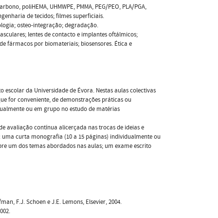
io, carbono, poliHEMA, UHMWPE, PMMA, PEG/PEO, PLA/PGA,
genharia de tecidos; filmes superficiais.
cologia; osteo-integração; degradação.
vasculares; lentes de contacto e implantes oftálmicos;
de fármacos por biomateriais; biosensores. Ética e
 escolar da Universidade de Évora. Nestas aulas colectivas
 que for conveniente, de demonstrações práticas ou
dualmente ou em grupo no estudo de matérias
 avaliação contínua alicerçada nas trocas de ideias e
: uma curta monografia (10 a 15 páginas) individualmente ou
obre um dos temas abordados nas aulas; um exame escrito
fman, F.J. Schoen e J.E. Lemons, Elsevier, 2004.
002.