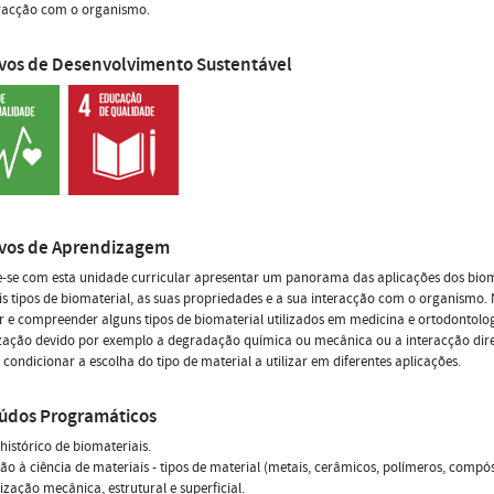
eracção com o organismo.
ivos de Desenvolvimento Sustentável
ivos de Aprendizagem
-se com esta unidade curricular apresentar um panorama das aplicações dos biom
is tipos de biomaterial, as suas propriedades e a sua interacção com o organismo. 
 e compreender alguns tipos de biomaterial utilizados em medicina e ortodontolo
ização devido por exemplo a degradação química ou mecânica ou a interacção dire
condicionar a escolha do tipo de material a utilizar em diferentes aplicações.
údos Programáticos
istórico de biomateriais.
ão à ciência de materiais - tipos de material (metais, cerâmicos, polímeros, compós
ização mecânica, estrutural e superficial.