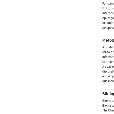
Fundamen
PTFE, bi
Interacç
Aplicaçõ
ortodont
perspect
Métod
A unidad
serão ap
informát
complem
A avalia
discussõ
em grupo
que inci
Biblio
Biomater
Biomater
The Chem