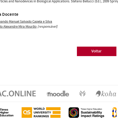
icles and Nanodevices in Biological Applications. Stefano Bellucci (Ed.), 2009 Sprin
a Docente
nando Manuel Salvado Capela e Silva
lo Alexandre Mira Mourão
[responsável]
Voltar