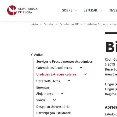
SOBRE
ESTUDAR
INVE
Início
Estudar
Estudantes UÉ
Unidades Extracurricular
B
Voltar
Cód.:
QU
Serviços e Procedimentos Académicos
3 ECTS
Calendários Académicos
Duração
Área Cie
Unidades Extracurriculares
Optativas Livres
Língua(s
Ementas
Língua(s
Alojamento
Regime 
Saúde
Apres
Desporto Universitário
Participação Estudantil
Estudo d