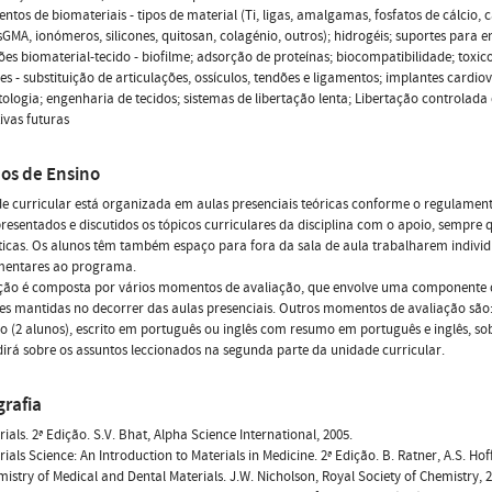
tos de biomateriais - tipos de material (Ti, ligas, amalgamas, fosfatos de cálc
sGMA, ionómeros, silicones, quitosan, colagénio, outros); hidrogéis; suportes para en
ões biomaterial-tecido - biofilme; adsorção de proteínas; biocompatibilidade; toxi
es - substituição de articulações, ossículos, tendões e ligamentos; implantes cardio
ologia; engenharia de tecidos; sistemas de libertação lenta; Libertação controlada 
ivas futuras
os de Ensino
e curricular está organizada em aulas presenciais teóricas conforme o regulamento
resentados e discutidos os tópicos curriculares da disciplina com o apoio, sempre
icas. Os alunos têm também espaço para fora da sala de aula trabalharem indivi
entares ao programa.
ção é composta por vários momentos de avaliação, que envolve uma componente de
es mantidas no decorrer das aulas presenciais. Outros momentos de avaliação são
 (2 alunos), escrito em português ou inglês com resumo em português e inglês, s
dirá sobre os assuntos leccionados na segunda parte da unidade curricular.
grafia
ials. 2ª Edição. S.V. Bhat, Alpha Science International, 2005.
ials Science: An Introduction to Materials in Medicine. 2ª Edição. B. Ratner, A.S. Hof
istry of Medical and Dental Materials. J.W. Nicholson, Royal Society of Chemistry, 2