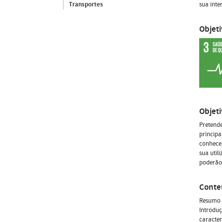
sua int
Transportes
Objet
Objet
Pretende
principa
conhecer
sua util
poderão 
Conte
Resumo h
Introduç
caracter