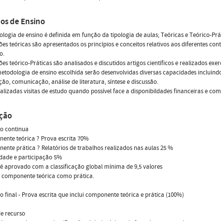
os de Ensino
logia de ensino é definida em função da tipologia de aulas; Teóricas e Teórico-Prá
ões teóricas são apresentados os princípios e conceitos relativos aos diferentes c
o.
ões teórico-Práticas são analisados e discutidos artigos científicos e realizados ex
todologia de ensino escolhida serão desenvolvidas diversas capacidades incluindo
ão, comunicação, análise de literatura, síntese e discussão.
alizadas visitas de estudo quando possível face a disponibildades financeiras e com
ação
ão continua
ente teórica ? Prova escrita 70%
ente prática ? Relatórios de trabalhos realizados nas aulas 25 %
idade e participação 5%
é aprovado com a classificação global mínima de 9,5 valores
a componente teórica como prática.
o final - Prova escrita que inclui componente teórica e prática (100%)
e recurso