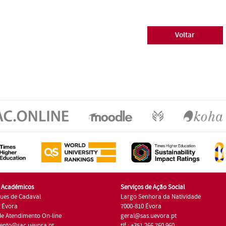
Voltar
s Académicos
Serviços de Ação Social
ues de Cadaval
Largo Senhora da Natividade
7 Évora
7000-810 Évora
de Atendimento On-line
geral@sas.uevora.pt
ento@sac.uevora.pt
tlf.: +351 266 760 960