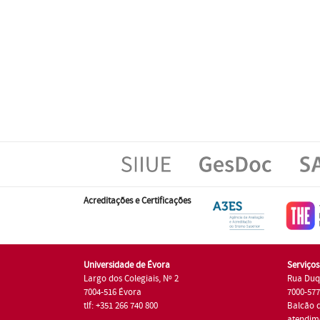
Acreditações e Certificações
Universidade de Évora
Serviço
Largo dos Colegiais, Nº 2
Rua Duq
7004-516 Évora
7000-57
tlf: +351 266 740 800
Balcão 
atendim