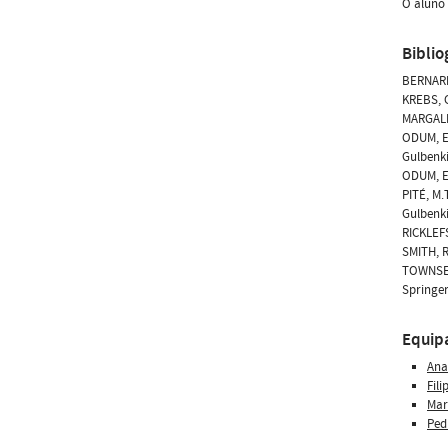
O aluno 
Biblio
BERNARDO
KREBS, C
MARGALEF
ODUM, E.
Gulbenki
ODUM, E.
PITÉ, M.
Gulbenki
RICKLEFS
SMITH, R
TOWNSEND
Springer
Equip
Ana
Fil
Mar
Ped