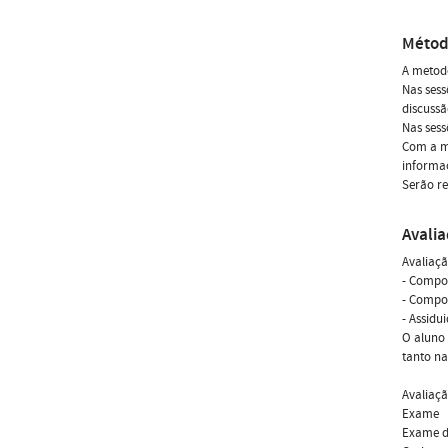
Métod
A metodo
Nas sess
discussã
Nas sess
Com a me
informaç
Serão re
Avali
Avaliaç
- Compon
- Compon
- Assidu
O aluno 
tanto n
Avaliaçã
Exame
Exame d