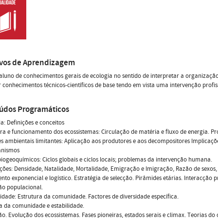
ivos de Aprendizagem
aluno de conhecimentos gerais de ecologia no sentido de interpretar a organizaçã
 conhecimentos técnicos-científicos de base tendo em vista uma intervenção profi
údos Programáticos
ia: Definições e conceitos
ura e funcionamento dos ecossistemas: Circulação de matéria e fluxo de energia. Pro
es ambientais limitantes: Aplicação aos produtores e aos decompositores Implicaçõ
anismos
 biogeoquímicos: Ciclos globais e ciclos locais; problemas da intervenção humana.
ções: Densidade, Natalidade, Mortalidade, Emigração e Imigração, Razão de sexos,
nto exponencial e logístico. Estratégia de selecção. Pirâmides etárias. Interacção 
ão populacional.
dade: Estrutura da comunidade. Factores de diversidade específica.
a da comunidade e estabilidade.
ão. Evolução dos ecossistemas. Fases pioneiras, estados serais e climax. Teorias do 