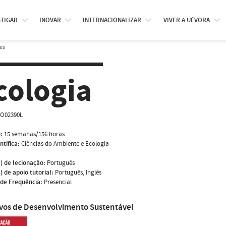
STIGAR
INOVAR
INTERNACIONALIZAR
VIVER A UÉVORA
es
cologia
O02390L
:
15 semanas/156 horas
ntífica:
Ciências do Ambiente e Ecologia
) de lecionação:
Português
) de apoio tutorial:
Português, Inglês
de Frequência:
Presencial
ivos de Desenvolvimento Sustentável