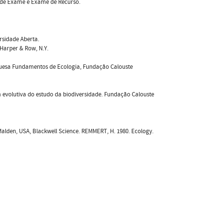
 de Exame e Exame de Recurso.
rsidade Aberta.
 Harper & Row, N.Y.
uguesa Fundamentos de Ecologia, Fundação Calouste
 evolutiva do estudo da biodiversidade. Fundação Calouste
Malden, USA, Blackwell Science. REMMERT, H. 1980. Ecology.