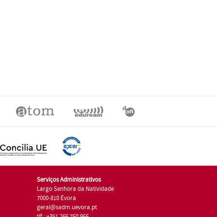
Serviços Administrativos
Largo Senhora da Natividade
7000-810 Évora
geral@sadm.uevora.pt
tlf.: +351 266 760 966