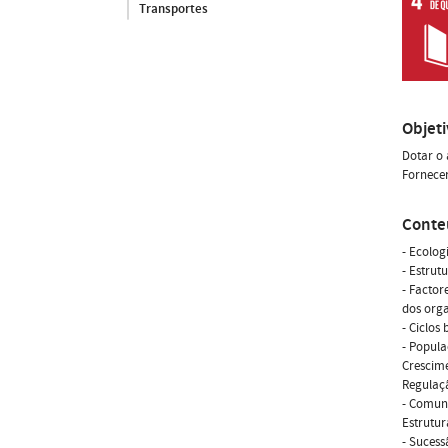
Transportes
Objet
Dotar o 
Fornecer
Conte
- Ecolog
- Estrut
- Factor
dos org
- Ciclos
- Popula
Crescime
Regulaç
- Comuni
Estrutur
- Sucess