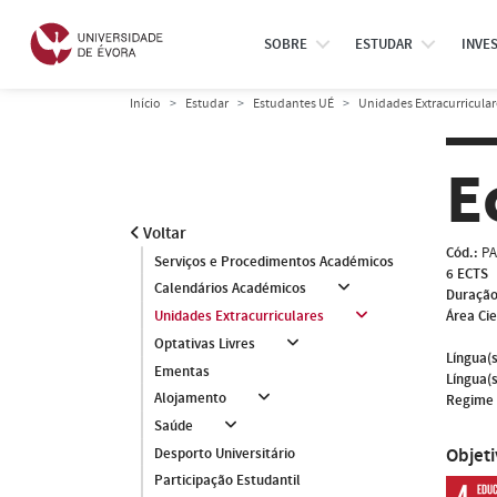
SOBRE
ESTUDAR
INVE
Início
Estudar
Estudantes UÉ
Unidades Extracurricular
E
Voltar
Cód.:
PA
Serviços e Procedimentos Académicos
6 ECTS
Calendários Académicos
Duração
Área Cie
Unidades Extracurriculares
Optativas Livres
Língua(s
Ementas
Língua(s
Alojamento
Regime 
Saúde
Objet
Desporto Universitário
Participação Estudantil