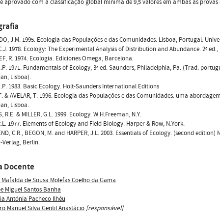
é aprovado com a classificação global mínima de 9,5 valores em ambas as provas
grafia
, J.M. 1995. Ecologia das Populações e das Comunidades. Lisboa, Portugal: Unive
.J. 1978. Ecology: The Experimental Analysis of Distribution and Abundance. 2ª ed.,
, R. 1974. Ecologia. Ediciones Omega, Barcelona.
P. 1971. Fundamentals of Ecology, 3ª ed. Saunders, Philadelphia, Pa. (Trad. port
an, Lisboa).
P. 1983. Basic Ecology. Holt-Saunders International Editions
T. & AVELAR, T. 1996. Ecologia das Populações e das Comunidades: uma abordagem
an, Lisboa.
, R.E. & MILLER, G.L. 1999. Ecology. W.H.Freeman, N.Y.
.L. 1977. Elements of Ecology and Field Biology. Harper & Row, N.York.
, C.R., BEGON, M. and HARPER, J.L. 2003. Essentials of Ecology. (second edition) 
-Verlag, Berlin.
a Docente
 Mafalda de Sousa Molefas Coelho da Gama
ipe Miguel Santos Banha
ia Antónia Pacheco Ilhéu
ro Manuel Silva Gentil Anastácio
[responsável]