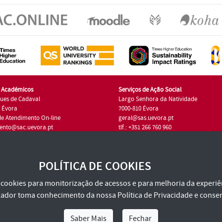
s Académicos
Serviços de Ação Social
ues de Cadaval
Largo Senhora da Natividade
7 Évora
7000-810 Évora
de Atendimento On-line
geral@sas.uevora.pt
ento@sac.uevora.pt
tlf.: +351 266 760 960
1 266 760 220
POLÍTICA DE COOKIES
za cookies para monitorização de acessos e para melhoria da experiên
tilizador toma conhecimento da nossa
Política de Privacidade
e consen
Saber Mais
Fechar