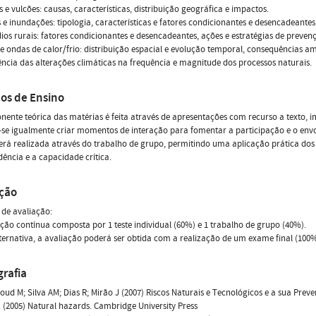
s e vulcões: causas, características, distribuição geográfica e impactos.
s e inundações: tipologia, características e fatores condicionantes e desencadeantes
dios rurais: fatores condicionantes e desencadeantes, ações e estratégias de preve
 e ondas de calor/frio: distribuição espacial e evolução temporal, consequências a
uência das alterações climáticas na frequência e magnitude dos processos naturais.
os de Ensino
ente teórica das matérias é feita através de apresentações com recurso a texto,
se igualmente criar momentos de interação para fomentar a participação e o envol
erá realizada através do trabalho de grupo, permitindo uma aplicação prática do
ência e a capacidade crítica.
ação
de avaliação:
ação contínua composta por 1 teste individual (60%) e 1 trabalho de grupo (40%).
ternativa, a avaliação poderá ser obtida com a realização de um exame final (100%
grafia
ud M; Silva AM; Dias R; Mirão J (2007) Riscos Naturais e Tecnológicos e a sua Prev
 (2005) Natural hazards. Cambridge University Press