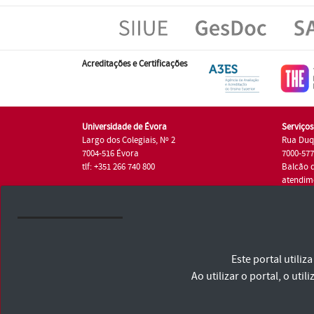
Acreditações e Certificações
Universidade de Évora
Serviço
Largo dos Colegiais, Nº 2
Rua Duq
7004-516 Évora
7000-57
tlf: +351 266 740 800
Balcão 
atendim
tlf.: +35
Universidade de Évora © 2026
Este portal utili
Consulte os Termos e Condições e Política de Privacidade
Declaração de Acessibilidade
Ao utilizar o portal, o u