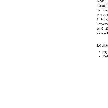
Glade T;
Julião R
de Sist
Pine JC 
Smith K,
Thywisse
WMO (200
Zêzere J
Equip
Mig
Ped