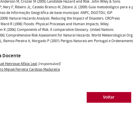
 Anderson M; Crozier M (2005) Landslide Hazard and Risk. John Wiley & Sons
P; Nery F; Ribeiro JL; Castelo Branco M; Zêzere JL (2009) Guia metodológico para a
emas de Informação Geográfica de base municipal. ANPC, DGOTDU, IGP
(2009) Natural Hazards Analysis: Reducing the Impact of Disasters. CRCPress
 Ward R (1998) Floods: Physical Processes and Human Impacts. Wiley
n K (2006) Components of Risk. A comparative Glossary. United Nations
6) Comprehensive Risk Assessment for Natural Hazards. World Meteorological Org
L; Ramos-Pereira A; Morgado P (2007) Perigos Naturais em Portugal e Ordenamento
a Docente
uel Henrique Alfaia Leal
[responsável]
ro Miguel Ferreira Cardoso Madureira
Voltar