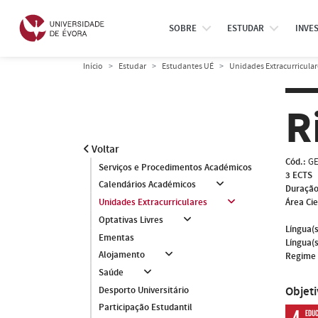
SOBRE
ESTUDAR
INVE
Início
Estudar
Estudantes UÉ
Unidades Extracurricular
R
Voltar
Cód.:
GE
Serviços e Procedimentos Académicos
3 ECTS
Calendários Académicos
Duração
Área Cie
Unidades Extracurriculares
Optativas Livres
Língua(s
Ementas
Língua(s
Alojamento
Regime 
Saúde
Objet
Desporto Universitário
Participação Estudantil