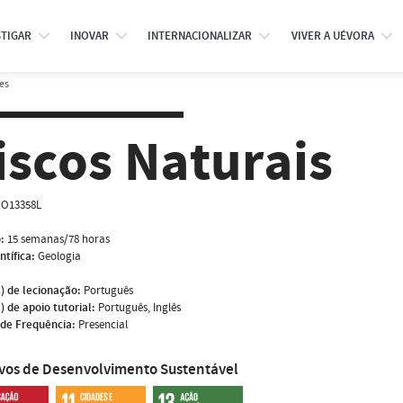
STIGAR
INOVAR
INTERNACIONALIZAR
VIVER A UÉVORA
es
iscos Naturais
O13358L
:
15 semanas/78 horas
ntífica:
Geologia
) de lecionação:
Português
) de apoio tutorial:
Português, Inglês
de Frequência:
Presencial
ivos de Desenvolvimento Sustentável