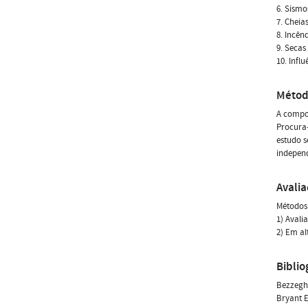
6. Sismo
7. Cheia
8. Incên
9. Secas
10. Infl
Métod
A compon
Procura-
estudo s
independ
Avali
Métodos 
1) Avali
2) Em al
Biblio
Bezzegho
Bryant E