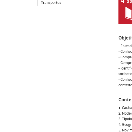
Transportes
Objet
- Entend
- Conhec
- Compre
- Compre
- Identi
socioec
- Conhec
contexto
Conte
1. Catás
2. Model
3. Tipol
4. Geogr
5. Movim