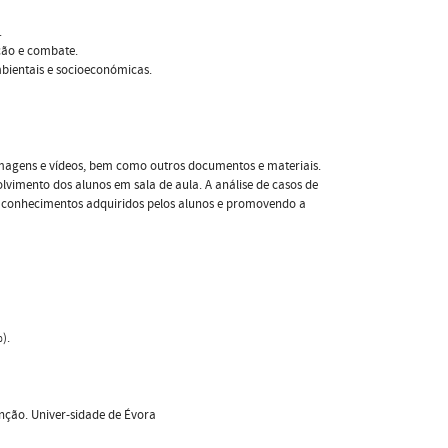
.
nção e combate.
mbientais e socioeconómicas.
 imagens e vídeos, bem como outros documentos e materiais.
vimento dos alunos em sala de aula. A análise de casos de
s conhecimentos adquiridos pelos alunos e promovendo a
).
enção. Univer-sidade de Évora