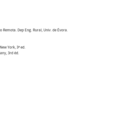
ão Remota. Dep Eng. Rural, Univ. de Évora.
New York, 3ª ed.
any, 3rd éd.