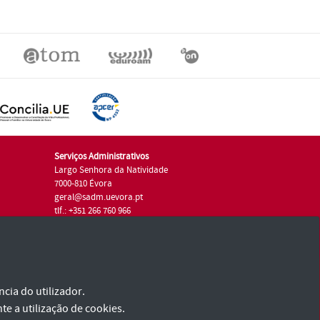
Serviços Administrativos
Largo Senhora da Natividade
7000-810 Évora
geral@sadm.uevora.pt
tlf.: +351 266 760 966
cia do utilizador.
te a utilização de cookies.