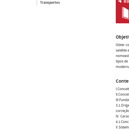
Transportes
Objet
Obter co
satélite
nomeadam
tipos de
moderna
Conte
I.Concei
II.Conce
III.Fun
3.1.Orig
correção
IV. Cara
4.1.Conc
V.Siste