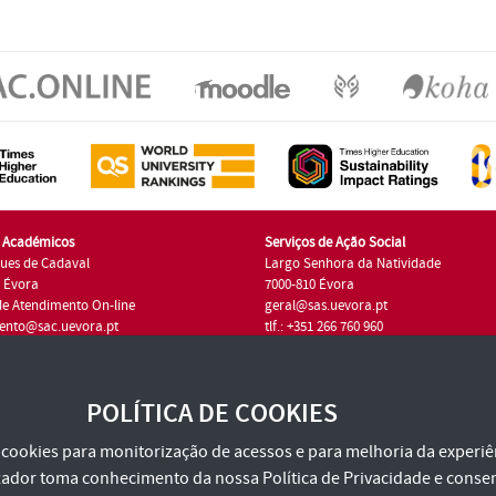
s Académicos
Serviços de Ação Social
ues de Cadaval
Largo Senhora da Natividade
7 Évora
7000-810 Évora
de Atendimento On-line
geral@sas.uevora.pt
ento@sac.uevora.pt
tlf.: +351 266 760 960
1 266 760 220
POLÍTICA DE COOKIES
za cookies para monitorização de acessos e para melhoria da experiên
tilizador toma conhecimento da nossa
Política de Privacidade
e consen