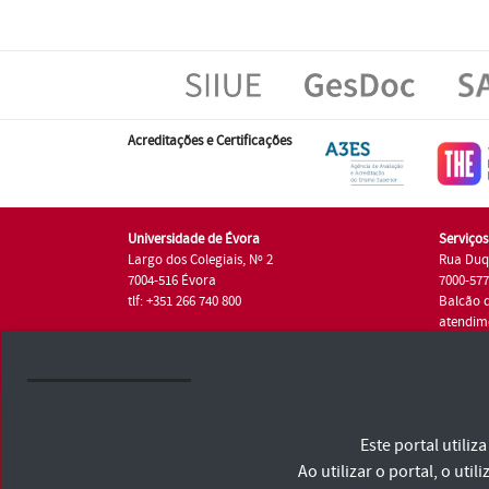
Acreditações e Certificações
Universidade de Évora
Serviço
Largo dos Colegiais, Nº 2
Rua Duq
7004-516 Évora
7000-57
tlf: +351 266 740 800
Balcão 
atendim
tlf.: +35
Universidade de Évora © 2026
Este portal utili
Consulte os Termos e Condições e Política de Privacidade
Declaração de Acessibilidade
Ao utilizar o portal, o u