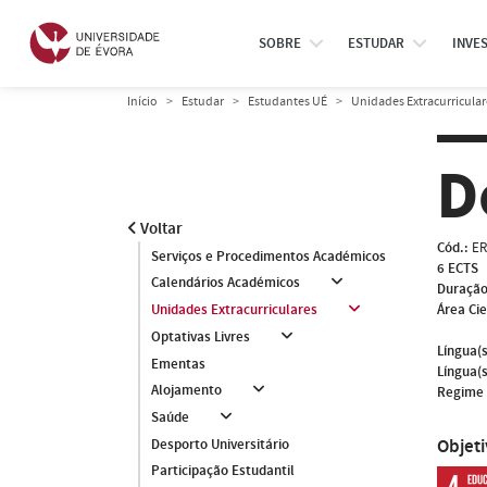
SOBRE
ESTUDAR
INVE
Início
Estudar
Estudantes UÉ
Unidades Extracurricular
D
Voltar
Cód.:
ER
Serviços e Procedimentos Académicos
6 ECTS
Calendários Académicos
Duração
Área Cie
Unidades Extracurriculares
Optativas Livres
Língua(s
Ementas
Língua(s
Alojamento
Regime 
Saúde
Objet
Desporto Universitário
Participação Estudantil