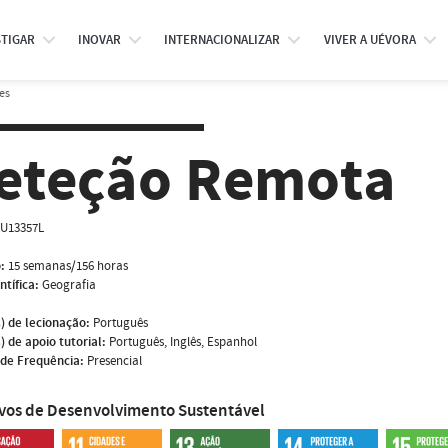
STIGAR
INOVAR
INTERNACIONALIZAR
VIVER A UÉVORA
es
eteção Remota
U13357L
:
15 semanas/156 horas
ntífica:
Geografia
) de lecionação:
Português
) de apoio tutorial:
Português, Inglês, Espanhol
de Frequência:
Presencial
ivos de Desenvolvimento Sustentável