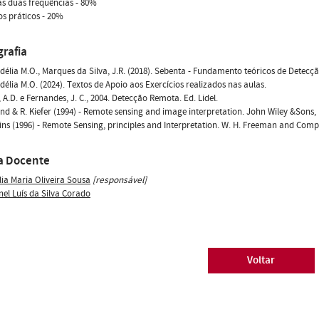
s duas frequências - 80%
s práticos - 20%
grafia
délia M.O., Marques da Silva, J.R. (2018). Sebenta - Fundamento teóricos de Detecç
délia M.O. (2024). Textos de Apoio aos Exercícios realizados nas aulas.
 A.D. e Fernandes, J. C., 2004. Detecção Remota. Ed. Lidel.
sand & R. Kiefer (1994) - Remote sensing and image interpretation. John Wiley &Sons, 
bins (1996) - Remote Sensing, principles and Interpretation. W. H. Freeman and Comp
a Docente
lia Maria Oliveira Sousa
[responsável]
nel Luís da Silva Corado
Voltar