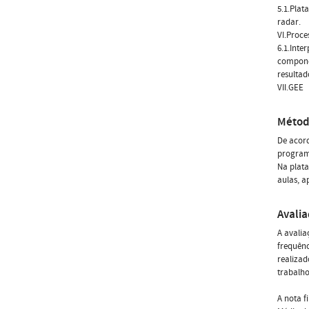
5.1.Plat
radar.
VI.Proc
6.1.Inte
componen
resultad
VII.GEE
Métod
De acord
programa
Na plata
aulas, a
Avali
A avalia
frequênc
realizad
trabalh
A nota f