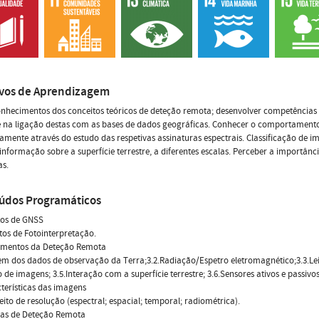
ivos de Aprendizagem
nhecimentos dos conceitos teóricos de deteção remota; desenvolver competências p
 e na ligação destas com as bases de dados geográficas. Conhecer o comportamento 
ente através do estudo das respetivas assinaturas espectrais. Classificação de i
 informação sobre a superfície terrestre, a diferentes escalas. Perceber a importâ
s.
údos Programáticos
tos de GNSS
itos de Fotointerpretação.
damentos da Deteção Remota
em dos dados de observação da Terra;3.2.Radiação/Espetro eletromagnético;3.3.Le
 de imagens; 3.5.Interação com a superfície terrestre; 3.6.Sensores ativos e passivos
cterísticas das imagens
eito de resolução (espectral; espacial; temporal; radiométrica).
mas de Deteção Remota