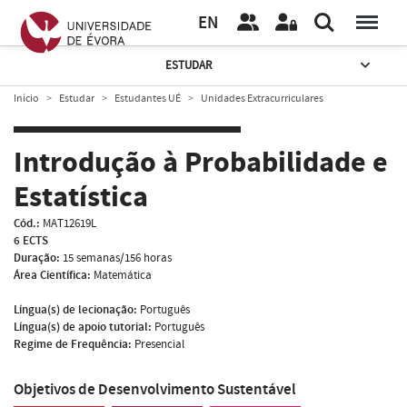
EN
ESTUDAR
Início
Estudar
Estudantes UÉ
Unidades Extracurriculares
Introdução à Probabilidade e
Estatística
Cód.:
MAT12619L
6 ECTS
Duração:
15 semanas/156 horas
Área Científica:
Matemática
Língua(s) de lecionação:
Português
Língua(s) de apoio tutorial:
Português
Regime de Frequência:
Presencial
Objetivos de Desenvolvimento Sustentável