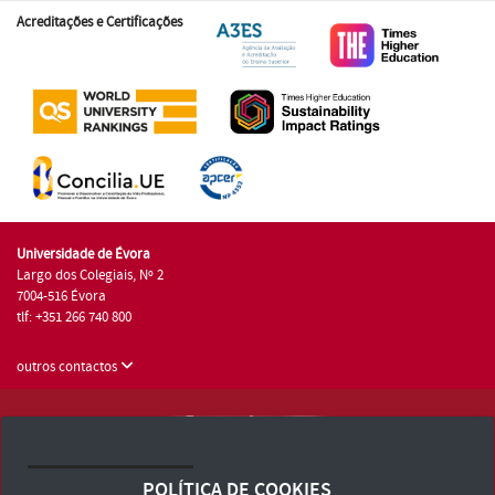
Acreditações e Certificações
Universidade de Évora
Largo dos Colegiais, Nº 2
7004-516 Évora
tlf: +351 266 740 800
outros contactos
Universidade de Évora © 2026
Consulte os Termos e Condições e Política de Privacidade
POLÍTICA DE COOKIES