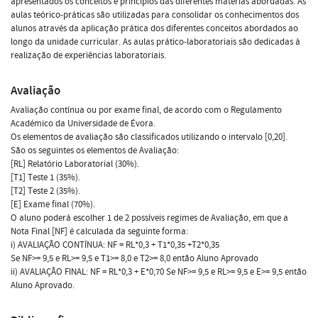
apresentados os conceitos e princípios das diferentes matérias abordadas. As
aulas teórico-práticas são utilizadas para consolidar os conhecimentos dos
alunos através da aplicação prática dos diferentes conceitos abordados ao
longo da unidade curricular. As aulas prático-laboratoriais são dedicadas à
realização de experiências laboratoriais.
Avaliação
Avaliação contínua ou por exame final, de acordo com o Regulamento
Académico da Universidade de Évora.
Os elementos de avaliação são classificados utilizando o intervalo [0,20].
São os seguintes os elementos de Avaliação:
[RL] Relatório Laboratorial (30%).
[T1] Teste 1 (35%).
[T2] Teste 2 (35%).
[E] Exame final (70%).
O aluno poderá escolher 1 de 2 possíveis regimes de Avaliação, em que a
Nota Final [NF] é calculada da seguinte forma:
i) AVALIAÇÃO CONTÍNUA: NF = RL*0,3 + T1*0,35 +T2*0,35
Se NF>= 9,5 e RL>= 9,5 e T1>= 8,0 e T2>= 8,0 então Aluno Aprovado
ii) AVALIAÇÃO FINAL: NF = RL*0,3 + E*0,70 Se NF>= 9,5 e RL>= 9,5 e E>= 9,5 então
Aluno Aprovado.