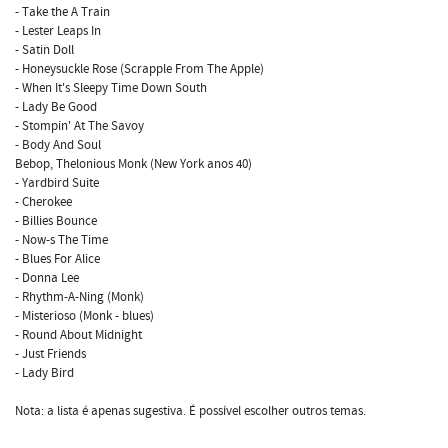
- Take the A Train
- Lester Leaps In
- Satin Doll
- Honeysuckle Rose (Scrapple From The Apple)
- When It's Sleepy Time Down South
- Lady Be Good
- Stompin' At The Savoy
- Body And Soul
Bebop, Thelonious Monk (New York anos 40)
- Yardbird Suite
- Cherokee
- Billies Bounce
- Now-s The Time
- Blues For Alice
- Donna Lee
- Rhythm-A-Ning (Monk)
- Misterioso (Monk - blues)
- Round About Midnight
- Just Friends
- Lady Bird
Nota: a lista é apenas sugestiva. É possível escolher outros temas.