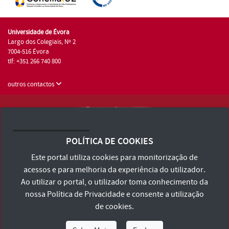
Universidade de Évora
Largo dos Colegiais, Nº 2
7004-516 Évora
tlf: +351 266 740 800
outros contactos
Universidade de Évora © 2026
Consulte os Termos e Condições e Política de Privacidade
POLÍTICA DE COOKIES
Declaração de Acessibilidade
Este portal utiliza cookies para monitorização de
acessos e para melhoria da experiência do utilizador.
Ao utilizar o portal, o utilizador toma conhecimento da
nossa
Política de Privacidade
e consente a utilização
de cookies.