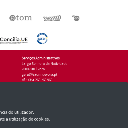
Serviços Administrativos
Largo Senhora da Natividade
7000-810 Évora
geral@sadm.uevora.pt
tlf.: +351 266 760 966
cia do utilizador.
te a utilização de cookies.