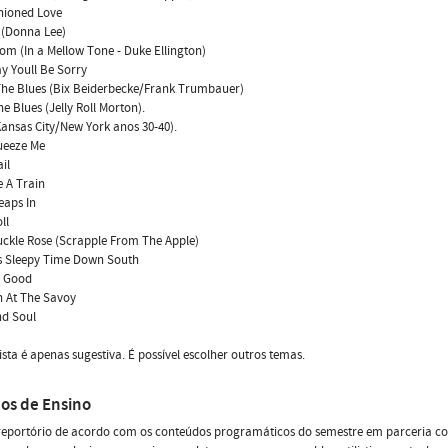
shioned Love
a (Donna Lee)
oom (In a Mellow Tone - Duke Ellington)
y Youll Be Sorry
 The Blues (Bix Beiderbecke/Frank Trumbauer)
ne Blues (Jelly Roll Morton).
ansas City/New York anos 30-40).
queeze Me
ail
e A Train
Leaps In
ll
uckle Rose (Scrapple From The Apple)
ts Sleepy Time Down South
e Good
n At The Savoy
nd Soul
lista é apenas sugestiva. É possível escolher outros temas.
os de Ensino
r reportório de acordo com os conteúdos programáticos do semestre em parceria c