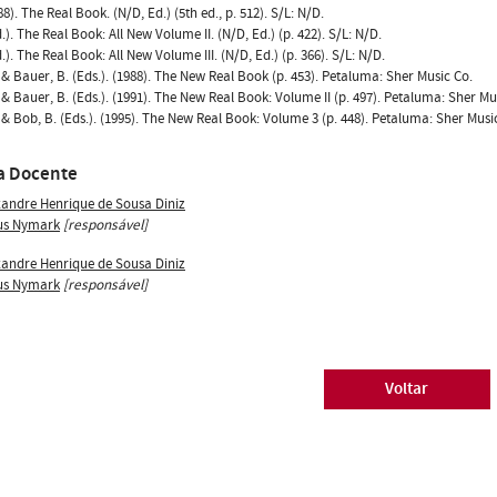
8). The Real Book. (N/D, Ed.) (5th ed., p. 512). S/L: N/D.
.). The Real Book: All New Volume II. (N/D, Ed.) (p. 422). S/L: N/D.
.). The Real Book: All New Volume III. (N/D, Ed.) (p. 366). S/L: N/D.
, & Bauer, B. (Eds.). (1988). The New Real Book (p. 453). Petaluma: Sher Music Co.
, & Bauer, B. (Eds.). (1991). The New Real Book: Volume II (p. 497). Petaluma: Sher Mu
, & Bob, B. (Eds.). (1995). The New Real Book: Volume 3 (p. 448). Petaluma: Sher Musi
a Docente
xandre Henrique de Sousa Diniz
us Nymark
[responsável]
xandre Henrique de Sousa Diniz
us Nymark
[responsável]
Voltar