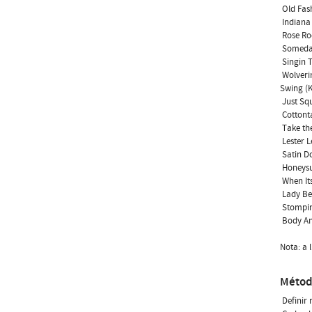
 Old Fa
 Indian
 Rose R
 Someda
 Singin
 Wolveri
Swing (K
 Just S
 Cottont
 Take th
 Lester 
 Satin Do
 Honeys
 When I
 Lady B
 Stompi
 Body A
Nota: a 
Métod
 Defini