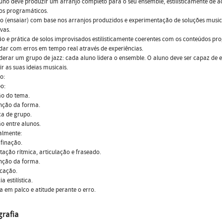
luno deve produzir um arranjo completo para o seu ensemble, estilisticamente de 
os programáticos.
ho (ensaiar) com base nos arranjos produzidos e experimentação de soluções music
ivas.
são e prática de solos improvisados estilisticamente coerentes com os conteúdos pr
idar com erros em tempo real através de experiências.
iderar um grupo de jazz: cada aluno lidera o ensemble. O aluno deve ser capaz de e
ir as suas ideias musicais.
o:
o:
ão do tema.
enção da forma.
ca de grupo.
ção entre alunos.
almente:
afinação.
retação rítmica, articulação e fraseado.
enção da forma.
icação.
ia estilística.
ça em palco e atitude perante o erro.
grafia