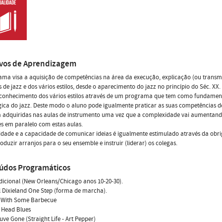
ivos de Aprendizagem
ma visa a aquisição de competências na área da execução, explicação (ou transmi
 de jazz e dos vários estilos, desde o aparecimento do jazz no princípio do Séc. XX
conhecimento dos vários estilos através de um programa que tem como fundamen
ica do jazz. Deste modo o aluno pode igualmente praticar as suas competências 
a adquiridas nas aulas de instrumento uma vez que a complexidade vai aumentand
s em paralelo com estas aulas.
vidade e a capacidade de comunicar ideias é igualmente estimulado através da obr
oduzir arranjos para o seu ensemble e instruir (liderar) os colegas.
údos Programáticos
dicional (New Orleans/Chicago anos 10-20-30).
al Dixieland One Step (forma de marcha).
in With Some Barbecue
e Head Blues
ouve Gone (Straight Life - Art Pepper)