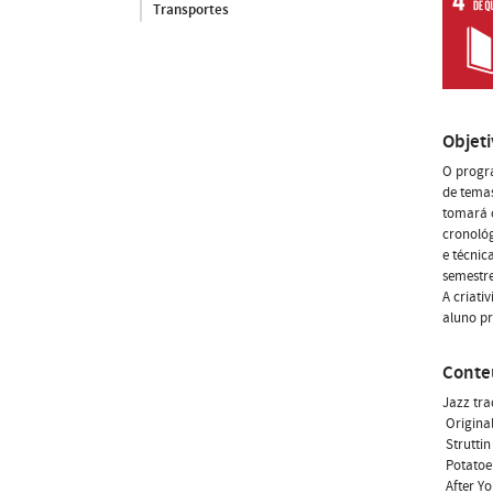
Transportes
Objet
O progra
de temas
tomará 
cronológ
e técnic
semestre
A criati
aluno pr
Conte
Jazz tra
 Origin
 Strutt
 Potato
 After Y