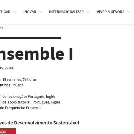
STIGAR
INOVAR
INTERNACIONALIZAR
VIVER A UÉVORA
es
nsemble I
S12978L
:
15 semanas/78 horas
ntífica:
Música
) de lecionação:
Português, Inglês
) de apoio tutorial:
Português, Inglês
de Frequência:
Presencial
ivos de Desenvolvimento Sustentável