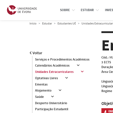
SOBRE
ESTUDAR
INVE
Início
Estudar
Estudantes UÉ
Unidades Extracurricular
E
Voltar
Cód.:
MU
Serviços e Procedimentos Académicos
3 ECTS
Calendários Académicos
Duração
Área Cie
Unidades Extracurriculares
Optativas Livres
Língua(s
Ementas
Língua(s
Alojamento
Regime 
Saúde
Objet
Desporto Universitário
Participação Estudantil