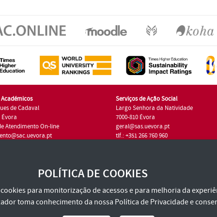
s Académicos
Serviços de Ação Social
ues de Cadaval
Largo Senhora da Natividade
7 Évora
7000-810 Évora
de Atendimento On-line
geral@sas.uevora.pt
ento@sac.uevora.pt
tlf.: +351 266 760 960
1 266 760 220
POLÍTICA DE COOKIES
za cookies para monitorização de acessos e para melhoria da experiên
tilizador toma conhecimento da nossa
Política de Privacidade
e consen