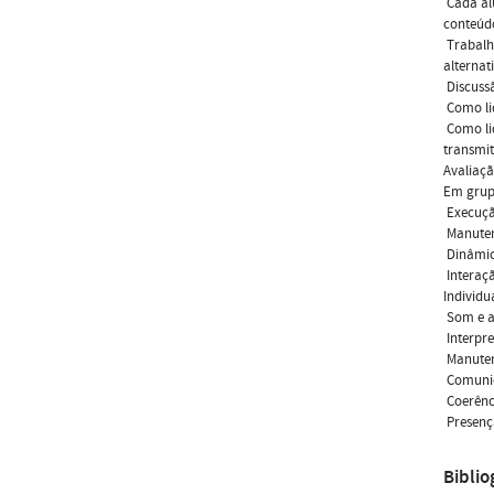
 Cada a
conteúd
 Trabal
alternat
 Discus
 Como l
 Como l
transmit
Avaliaçã
Em grup
 Execuç
 Manut
 Dinâmi
 Intera
Individu
 Som e 
 Interp
 Manut
 Comun
 Coerênc
 Presen
Biblio