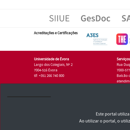
Acreditações e Certificações
Universidade de Évora
Serviço
Largo dos Colegiais, Nº 2
Rua Duq
7004-516 Évora
7000-57
tlf: +351 266 740 800
Balcão 
atendim
tlf.: +35
Universidade de Évora © 2026
Este portal utili
Consulte os Termos e Condições e Política de Privacidade
Declaração de Acessibilidade
Ao utilizar o portal, o u