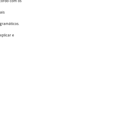
acordo com os
ais
ogramáticos.
xplicar e