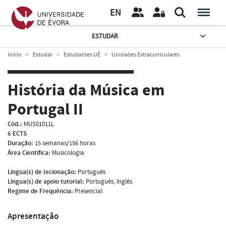
EN
ESTUDAR
Início
Estudar
Estudantes UÉ
Unidades Extracurriculares
História da Música em
Portugal II
Cód.:
MUS01011L
6 ECTS
Duração:
15 semanas/156 horas
Área Científica:
Musicologia
Língua(s) de lecionação:
Português
Língua(s) de apoio tutorial:
Português, Inglês
Regime de Frequência:
Presencial
Apresentação