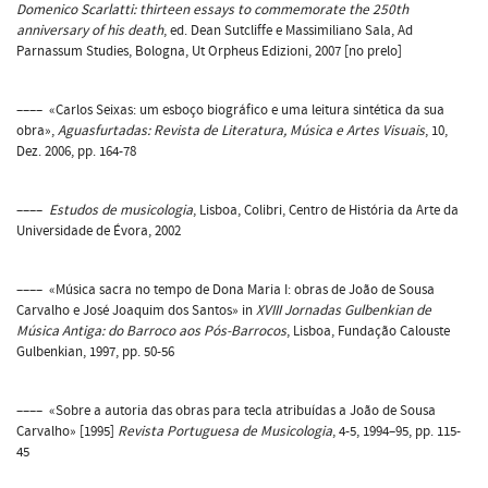
Domenico Scarlatti: thirteen essays to commemorate the 250th
anniversary of his death
, ed. Dean Sutcliffe e Massimiliano Sala, Ad
Parnassum Studies, Bologna, Ut Orpheus Edizioni, 2007 [no prelo]
–––– «Carlos Seixas: um esboço biográfico e uma leitura sintética da sua
obra»,
Aguasfurtadas: Revista de Literatura, Música e Artes Visuais
, 10,
Dez. 2006, pp. 164-78
––––
Estudos de musicologia
, Lisboa, Colibri, Centro de História da Arte da
Universidade de Évora, 2002
–––– «Música sacra no tempo de Dona Maria I: obras de João de Sousa
Carvalho e José Joaquim dos Santos» in
XVIII Jornadas Gulbenkian de
Música Antiga: do Barroco aos Pós-Barrocos
, Lisboa, Fundação Calouste
Gulbenkian, 1997, pp. 50-56
–––– «Sobre a autoria das obras para tecla atribuídas a João de Sousa
Carvalho» [1995]
Revista Portuguesa de Musicologia
, 4-5, 1994–95, pp. 115-
45