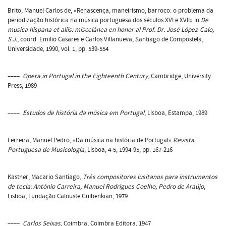
Brito, Manuel Carlos de, «Renascença, maneirismo, barroco: o problema da
periodização histórica na música portuguesa dos séculos XVI e XVII» in
De
musica hispana et aliis: miscelánea en honor al Prof. Dr. José López-Calo,
S.J.
, coord. Emilio Casares e Carlos Villanueva, Santiago de Compostela,
Universidade, 1990, vol. 1, pp. 539-554
––––
Opera in Portugal in the Eighteenth Century
, Cambridge, University
Press, 1989
––––
Estudos de história da música em Portugal
, Lisboa, Estampa, 1989
Ferreira, Manuel Pedro, «Da música na história de Portugal»
Revista
Portuguesa de Musicologia
, Lisboa, 4-5, 1994-95, pp. 167-216
Kastner, Macario Santiago,
Três compositores lusitanos para instrumentos
de tecla: António Carreira, Manuel Rodrigues Coelho, Pedro de Araújo
,
Lisboa, Fundação Calouste Gulbenkian, 1979
––––
Carlos Seixas
, Coimbra, Coimbra Editora, 1947