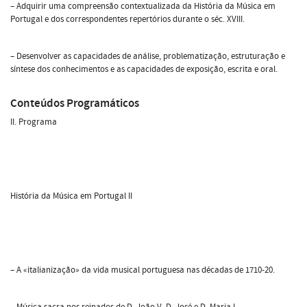
– Adquirir uma compreensão contextualizada da História da Música em
Portugal e dos correspondentes repertórios durante o séc. XVIII.
– Desenvolver as capacidades de análise, problematização, estruturação e
síntese dos conhecimentos e as capacidades de exposição, escrita e oral.
Conteúdos Programáticos
II. Programa
História da Música em Portugal II
– A «italianização» da vida musical portuguesa nas décadas de 1710-20.
– Música sacra nos reinados de D. João V, D. José e D. Maria I.