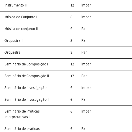
Instrumento II
12
Ímpar
Música de Conjunto I
6
Ímpar
Música de conjunto II
6
Par
Orquestra I
3
Par
Orquestra II
3
Par
Seminário de Composição I
12
Ímpar
Seminário de Composição II
12
Par
Seminário de Investigação I
6
Ímpar
Seminário de Investigação II
6
Par
Seminário de Práticas
6
Ímpar
Interpretativas I
Seminário de praticas
6
Par